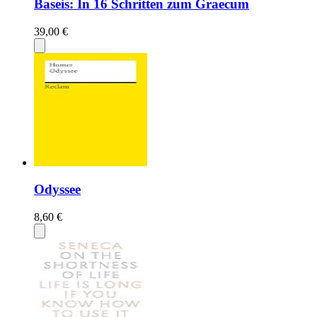
Baseis: In 16 Schritten zum Graecum
39,00 €
Odyssee
8,60 €