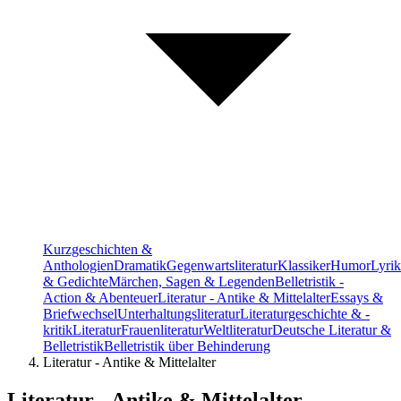
Kurzgeschichten &
Anthologien
Dramatik
Gegenwartsliteratur
Klassiker
Humor
Lyrik
& Gedichte
Märchen, Sagen & Legenden
Belletristik -
Action & Abenteuer
Literatur - Antike & Mittelalter
Essays &
Briefwechsel
Unterhaltungsliteratur
Literaturgeschichte & -
kritik
Literatur
Frauenliteratur
Weltliteratur
Deutsche Literatur &
Belletristik
Belletristik über Behinderung
Literatur - Antike & Mittelalter
Literatur - Antike & Mittelalter