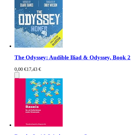
The Odyssey: Audible Iliad & Odyssey, Book 2
0,00 €
17,43 €