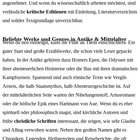
angenehmer. Und wenn du wissenschaftlich arbeiten möchtest, sind
verlässliche
kritische Editionen
mit Einleitung, Literaturverzeichnis
und solider Textgrundlage unverzichtbar.
Beliebte Werke und Genres in Antike & Mittelalter
Wenn du neu einsteigst, kann die Fülle an Titeln einschüchtern. Ein
guter Start sind große Erzählwerke, die schon viele Leser gepackt
haben. In der Antike gehören dazu Homers Epen, die Odyssee mit
ihrer abenteuerlichen Heimreise oder die Ilias mit ihren dramatischen
Kampfszenen. Spannend sind auch römische Texte wie Vergils
Aeneis, die halb Staatsmythos, halb Abenteuergeschichte ist. Auf
der mittelalterlichen Seite warten der Nibelungenstoff, Artusromane
oder die höfische Epik eines Hartmann von Aue. Wenn du es eher
spirituell oder philosophisch magst, sind kirchliche Autoren und
frühe
christliche Schriften
interessant, die zeigen, wie sehr Glaube
und Alltag verwoben waren. Neben den großen Namen gibt es
Chroniken, Legenden, Heiligenviten und Reiseberichte, die oft