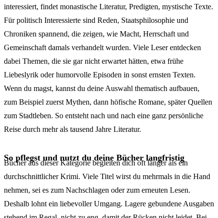
interessiert, findet monastische Literatur, Predigten, mystische Texte.
Für politisch Interessierte sind Reden, Staatsphilosophie und
Chroniken spannend, die zeigen, wie Macht, Herrschaft und
Gemeinschaft damals verhandelt wurden. Viele Leser entdecken
dabei Themen, die sie gar nicht erwartet hätten, etwa frühe
Liebeslyrik oder humorvolle Episoden in sonst ernsten Texten.
Wenn du magst, kannst du deine Auswahl thematisch aufbauen,
zum Beispiel zuerst Mythen, dann höfische Romane, später Quellen
zum Stadtleben. So entsteht nach und nach eine ganz persönliche
Reise durch mehr als tausend Jahre Literatur.
So pflegst und nutzt du deine Bücher langfristig
Bücher aus dieser Kategorie begleiten dich oft länger als ein
durchschnittlicher Krimi. Viele Titel wirst du mehrmals in die Hand
nehmen, sei es zum Nachschlagen oder zum erneuten Lesen.
Deshalb lohnt ein liebevoller Umgang. Lagere gebundene Ausgaben
stehend im Regal, nicht zu eng, damit der Rücken nicht leidet. Bei