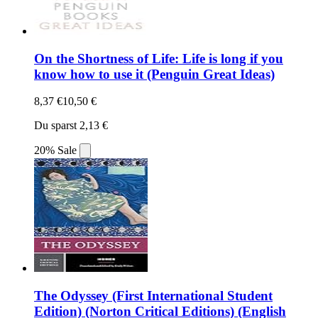
On the Shortness of Life: Life is long if you
know how to use it (Penguin Great Ideas)
8,37 €
10,50 €
Du sparst 2,13 €
20% Sale
The Odyssey (First International Student
Edition) (Norton Critical Editions) (English