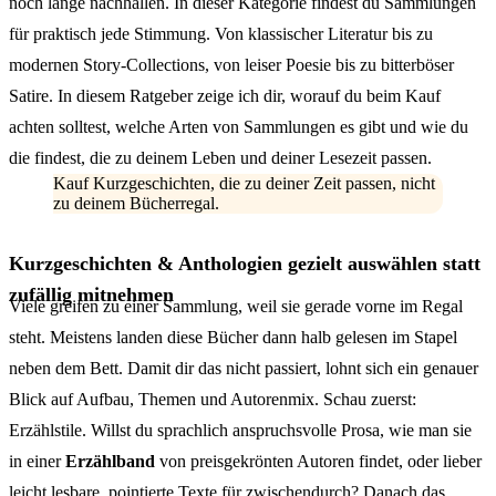
noch lange nachhallen. In dieser Kategorie findest du Sammlungen
für praktisch jede Stimmung. Von klassischer Literatur bis zu
modernen Story-Collections, von leiser Poesie bis zu bitterböser
Satire. In diesem Ratgeber zeige ich dir, worauf du beim Kauf
achten solltest, welche Arten von Sammlungen es gibt und wie du
die findest, die zu deinem Leben und deiner Lesezeit passen.
Kauf Kurzgeschichten, die zu deiner Zeit passen, nicht
zu deinem Bücherregal.
Kurzgeschichten & Anthologien gezielt auswählen statt
zufällig mitnehmen
Viele greifen zu einer Sammlung, weil sie gerade vorne im Regal
steht. Meistens landen diese Bücher dann halb gelesen im Stapel
neben dem Bett. Damit dir das nicht passiert, lohnt sich ein genauer
Blick auf Aufbau, Themen und Autorenmix. Schau zuerst:
Erzählstile. Willst du sprachlich anspruchsvolle Prosa, wie man sie
in einer
Erzählband
von preisgekrönten Autoren findet, oder lieber
leicht lesbare, pointierte Texte für zwischendurch? Danach das