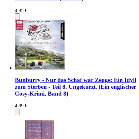
4,95 €
Bunburry - Nur das Schaf war Zeuge: Ein Idyll
zum Sterben - Teil 8. Ungekürzt. (Ein englischer
Cosy-Krimi, Band 8)
4,99 €