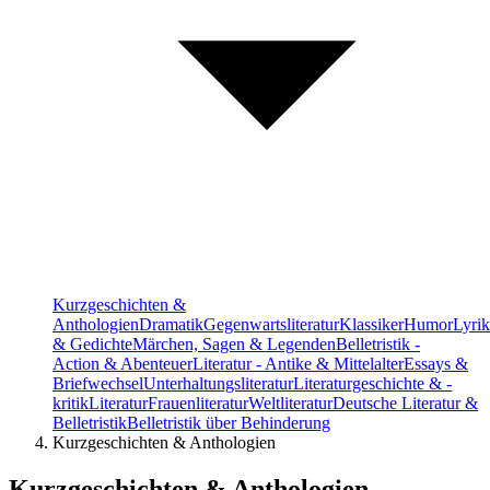
Kurzgeschichten &
Anthologien
Dramatik
Gegenwartsliteratur
Klassiker
Humor
Lyrik
& Gedichte
Märchen, Sagen & Legenden
Belletristik -
Action & Abenteuer
Literatur - Antike & Mittelalter
Essays &
Briefwechsel
Unterhaltungsliteratur
Literaturgeschichte & -
kritik
Literatur
Frauenliteratur
Weltliteratur
Deutsche Literatur &
Belletristik
Belletristik über Behinderung
Kurzgeschichten & Anthologien
Kurzgeschichten & Anthologien