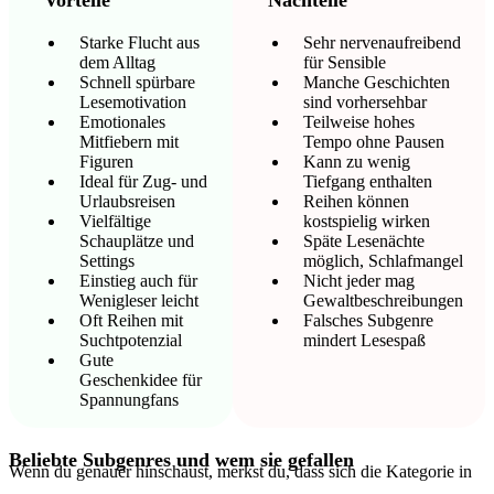
Vorteile
Nachteile
Starke Flucht aus
Sehr nervenaufreibend
dem Alltag
für Sensible
Schnell spürbare
Manche Geschichten
Lesemotivation
sind vorhersehbar
Emotionales
Teilweise hohes
Mitfiebern mit
Tempo ohne Pausen
Figuren
Kann zu wenig
Ideal für Zug- und
Tiefgang enthalten
Urlaubsreisen
Reihen können
Vielfältige
kostspielig wirken
Schauplätze und
Späte Lesenächte
Settings
möglich, Schlafmangel
Einstieg auch für
Nicht jeder mag
Wenigleser leicht
Gewaltbeschreibungen
Oft Reihen mit
Falsches Subgenre
Suchtpotenzial
mindert Lesespaß
Gute
Geschenkidee für
Spannungfans
Beliebte Subgenres und wem sie gefallen
Wenn du genauer hinschaust, merkst du, dass sich die Kategorie in