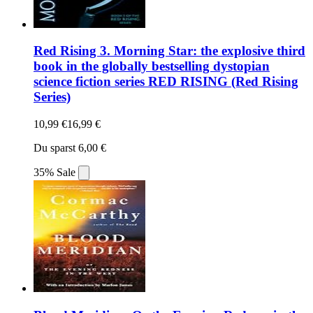
Red Rising 3. Morning Star: the explosive third
book in the globally bestselling dystopian
science fiction series RED RISING (Red Rising
Series)
10,99 €
16,99 €
Du sparst 6,00 €
35% Sale