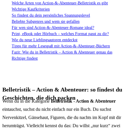
Welche Arten von Action-&-Abenteuer-Belletristik es gibt
Wichtige Kaufkriterien
So findest du dein persönliches Spannungslevel
Beliebte Subgenres und wem sie gefallen
Für wen sind Action-&-Abenteuer-Romane ideal?
Print, eBook oder Hörbuch – welches Format passt zu dir?
Wie du neue Lieblingsautoren entdeckst
Tipps für mehr Lesespaß mit Action-&-Abenteuer-Büchern
Fazit: Wie du in Belletristik – Action & Abenteuer genau das
Richtige findest
Belletristik – Action & Abenteuer: so findest du
Geschichten, die dich packen
Wenn du in die Kategorie
Belletristik - Action & Abenteuer
eintauchst, suchst du nicht einfach nur ein Buch. Du suchst
Nervenkitzel, Gänsehaut, Figuren, die du nachts im Kopf mit dir
herumträgst. Vielleicht kennst du das: Du willst „nur kurz“ zwei