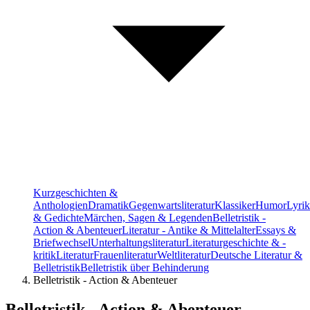
Kurzgeschichten &
Anthologien
Dramatik
Gegenwartsliteratur
Klassiker
Humor
Lyrik
& Gedichte
Märchen, Sagen & Legenden
Belletristik -
Action & Abenteuer
Literatur - Antike & Mittelalter
Essays &
Briefwechsel
Unterhaltungsliteratur
Literaturgeschichte & -
kritik
Literatur
Frauenliteratur
Weltliteratur
Deutsche Literatur &
Belletristik
Belletristik über Behinderung
Belletristik - Action & Abenteuer
Belletristik - Action & Abenteuer