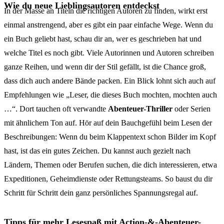
Wie du neue Lieblingsautoren entdeckst
In der Masse an Titeln die richtigen Autoren zu finden, wirkt erst
einmal anstrengend, aber es gibt ein paar einfache Wege. Wenn du
ein Buch geliebt hast, schau dir an, wer es geschrieben hat und
welche Titel es noch gibt. Viele Autorinnen und Autoren schreiben
ganze Reihen, und wenn dir der Stil gefällt, ist die Chance groß,
dass dich auch andere Bände packen. Ein Blick lohnt sich auch auf
Empfehlungen wie „Leser, die dieses Buch mochten, mochten auch
…“. Dort tauchen oft verwandte
Abenteuer-Thriller
oder Serien
mit ähnlichem Ton auf. Hör auf dein Bauchgefühl beim Lesen der
Beschreibungen: Wenn du beim Klappentext schon Bilder im Kopf
hast, ist das ein gutes Zeichen. Du kannst auch gezielt nach
Ländern, Themen oder Berufen suchen, die dich interessieren, etwa
Expeditionen, Geheimdienste oder Rettungsteams. So baust du dir
Schritt für Schritt dein ganz persönliches Spannungsregal auf.
Tipps für mehr Lesespaß mit Action-&-Abenteuer-