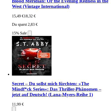
Blood Meridian: Or the Evening Redness in the
West (Vintage International)
15,49 €
18,32 €
Du sparst 2,83 €
15% Sale
Secret – Du sollst mich fürchten: »The
Mindf*ck Series«: Das Thriller-Phänomen –
jetzt auf Deutsch! (Lana-Myers-Reihe 1)
11,99 €