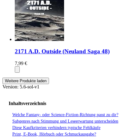
2171 A.D. Outside (Neuland Saga 48)
7,99 €
Weitere Produkte laden
Version: 5.6-sol-v1
Inhaltsverzeichnis
Welche Fantasy- oder Science-Fiction-Richtung passt zu dir?
Subgenres nach Stimmung und Leseerwartung unterscheiden
Diese Kaufkriterien verhindern typische Fehlkäufe
Print, E-Book, Hörbuch oder Schmuckausgabe?