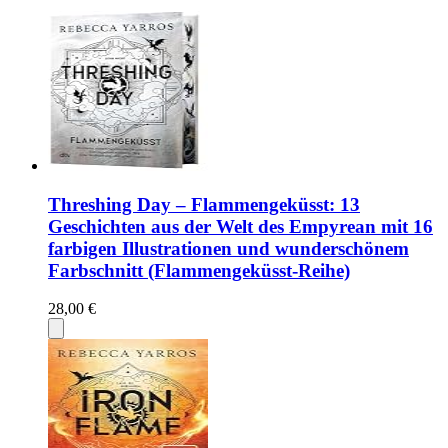
Threshing Day – Flammengeküsst: 13
Geschichten aus der Welt des Empyrean mit 16
farbigen Illustrationen und wunderschönem
Farbschnitt (Flammengeküsst-Reihe)
28,00 €