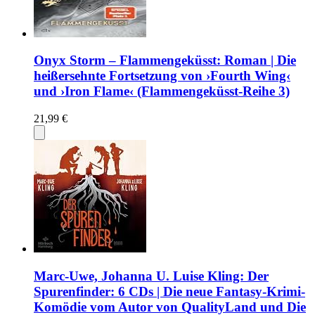
Onyx Storm – Flammengeküsst: Roman | Die
heißersehnte Fortsetzung von ›Fourth Wing‹
und ›Iron Flame‹ (Flammengeküsst-Reihe 3)
21,99 €
Marc-Uwe, Johanna U. Luise Kling: Der
Spurenfinder: 6 CDs | Die neue Fantasy-Krimi-
Komödie vom Autor von QualityLand und Die