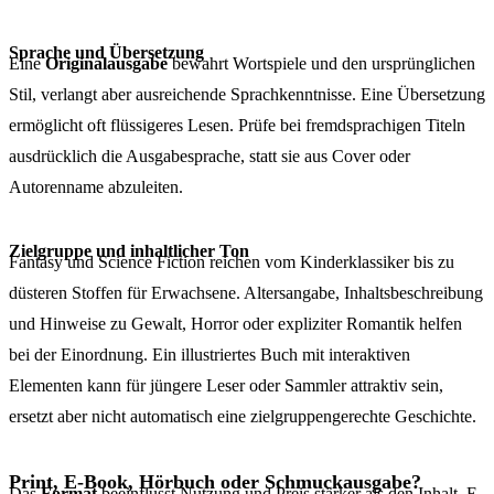
Sprache und Übersetzung
Eine
Originalausgabe
bewahrt Wortspiele und den ursprünglichen
Stil, verlangt aber ausreichende Sprachkenntnisse. Eine Übersetzung
ermöglicht oft flüssigeres Lesen. Prüfe bei fremdsprachigen Titeln
ausdrücklich die Ausgabesprache, statt sie aus Cover oder
Autorenname abzuleiten.
Zielgruppe und inhaltlicher Ton
Fantasy und Science Fiction reichen vom Kinderklassiker bis zu
düsteren Stoffen für Erwachsene. Altersangabe, Inhaltsbeschreibung
und Hinweise zu Gewalt, Horror oder expliziter Romantik helfen
bei der Einordnung. Ein illustriertes Buch mit interaktiven
Elementen kann für jüngere Leser oder Sammler attraktiv sein,
ersetzt aber nicht automatisch eine zielgruppengerechte Geschichte.
Print, E-Book, Hörbuch oder Schmuckausgabe?
Das
Format
beeinflusst Nutzung und Preis stärker als den Inhalt. E-