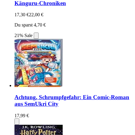
Känguru-Chroniken
17,30 €
22,00 €
Du sparst 4,70 €
21% Sale
Achtung, Schrumpfgefahr: Ein Comic-Roman
aus SemUkri City
17,99 €