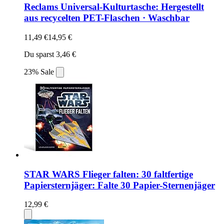
Reclams Universal-Kulturtasche: Hergestellt
aus recycelten PET-Flaschen · Waschbar
11,49 €
14,95 €
Du sparst 3,46 €
23% Sale
STAR WARS Flieger falten: 30 faltfertige
Papiersternjäger: Falte 30 Papier-Sternenjäger
12,99 €