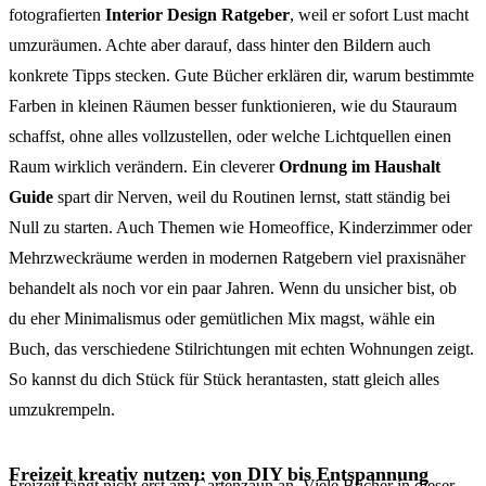
fotografierten
Interior Design Ratgeber
, weil er sofort Lust macht
umzuräumen. Achte aber darauf, dass hinter den Bildern auch
konkrete Tipps stecken. Gute Bücher erklären dir, warum bestimmte
Farben in kleinen Räumen besser funktionieren, wie du Stauraum
schaffst, ohne alles vollzustellen, oder welche Lichtquellen einen
Raum wirklich verändern. Ein cleverer
Ordnung im Haushalt
Guide
spart dir Nerven, weil du Routinen lernst, statt ständig bei
Null zu starten. Auch Themen wie Homeoffice, Kinderzimmer oder
Mehrzweckräume werden in modernen Ratgebern viel praxisnäher
behandelt als noch vor ein paar Jahren. Wenn du unsicher bist, ob
du eher Minimalismus oder gemütlichen Mix magst, wähle ein
Buch, das verschiedene Stilrichtungen mit echten Wohnungen zeigt.
So kannst du dich Stück für Stück herantasten, statt gleich alles
umzukrempeln.
Freizeit kreativ nutzen: von DIY bis Entspannung
Freizeit fängt nicht erst am Gartenzaun an. Viele Bücher in dieser