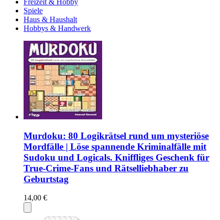
Freizeit & Hobby
Spiele
Haus & Haushalt
Hobbys & Handwerk
Murdoku: 80 Logikrätsel rund um mysteriöse
Mordfälle | Löse spannende Kriminalfälle mit
Sudoku und Logicals. Kniffliges Geschenk für
True-Crime-Fans und Rätselliebhaber zu
Geburtstag
14,00 €