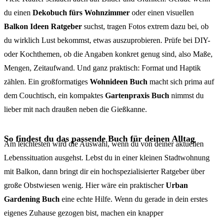
du einen
Dekobuch fürs Wohnzimmer
oder einen visuellen
Balkon Ideen Ratgeber
suchst, tragen Fotos extrem dazu bei, ob
du wirklich Lust bekommst, etwas auszuprobieren. Prüfe bei DIY-
oder Kochthemen, ob die Angaben konkret genug sind, also Maße,
Mengen, Zeitaufwand. Und ganz praktisch: Format und Haptik
zählen. Ein großformatiges
Wohnideen Buch
macht sich prima auf
dem Couchtisch, ein kompaktes
Gartenpraxis Buch
nimmst du
lieber mit nach draußen neben die Gießkanne.
So findest du das passende Buch für deinen Alltag
Am leichtesten wird die Auswahl, wenn du von deiner aktuellen
Lebenssituation ausgehst. Lebst du in einer kleinen Stadtwohnung
mit Balkon, dann bringt dir ein hochspezialisierter Ratgeber über
große Obstwiesen wenig. Hier wäre ein praktischer
Urban
Gardening Buch
eine echte Hilfe. Wenn du gerade in dein erstes
eigenes Zuhause gezogen bist, machen ein knapper