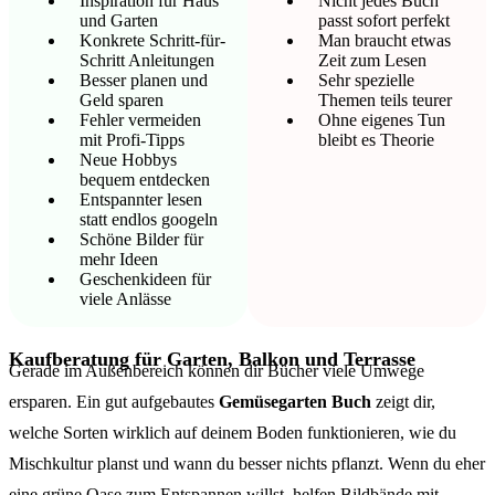
Inspiration für Haus
Nicht jedes Buch
und Garten
passt sofort perfekt
Konkrete Schritt-für-
Man braucht etwas
Schritt Anleitungen
Zeit zum Lesen
Besser planen und
Sehr spezielle
Geld sparen
Themen teils teurer
Fehler vermeiden
Ohne eigenes Tun
mit Profi-Tipps
bleibt es Theorie
Neue Hobbys
bequem entdecken
Entspannter lesen
statt endlos googeln
Schöne Bilder für
mehr Ideen
Geschenkideen für
viele Anlässe
Kaufberatung für Garten, Balkon und Terrasse
Gerade im Außenbereich können dir Bücher viele Umwege
ersparen. Ein gut aufgebautes
Gemüsegarten Buch
zeigt dir,
welche Sorten wirklich auf deinem Boden funktionieren, wie du
Mischkultur planst und wann du besser nichts pflanzt. Wenn du eher
eine grüne Oase zum Entspannen willst, helfen Bildbände mit