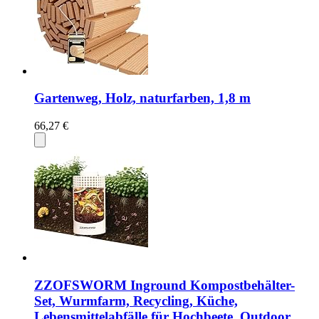
Gartenweg, Holz, naturfarben, 1,8 m
66,27 €
ZZOFSWORM Inground Kompostbehälter-
Set, Wurmfarm, Recycling, Küche,
Lebensmittelabfälle für Hochbeete, Outdoor,