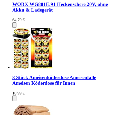
WORX WG801E.91 Heckenschere 20V, ohne
Akku & Ladegerät
64,79 €
8 Stück Ameisenköderdose Ameisenfalle
Ameisen Köderdose für Innen
10,99 €