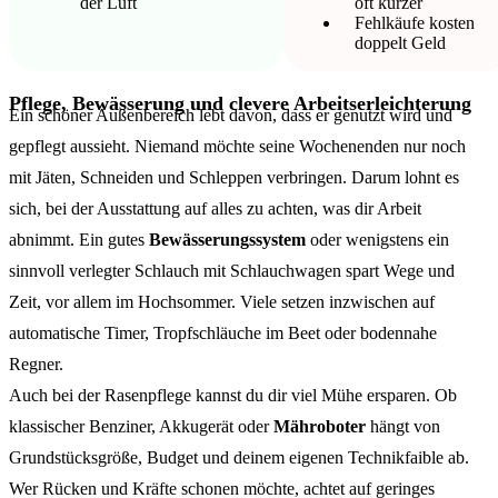
der Luft
oft kürzer
Fehlkäufe kosten
doppelt Geld
Pflege, Bewässerung und clevere Arbeitserleichterung
Ein schöner Außenbereich lebt davon, dass er genutzt wird und
gepflegt aussieht. Niemand möchte seine Wochenenden nur noch
mit Jäten, Schneiden und Schleppen verbringen. Darum lohnt es
sich, bei der Ausstattung auf alles zu achten, was dir Arbeit
abnimmt. Ein gutes
Bewässerungssystem
oder wenigstens ein
sinnvoll verlegter Schlauch mit Schlauchwagen spart Wege und
Zeit, vor allem im Hochsommer. Viele setzen inzwischen auf
automatische Timer, Tropfschläuche im Beet oder bodennahe
Regner.
Auch bei der Rasenpflege kannst du dir viel Mühe ersparen. Ob
klassischer Benziner, Akkugerät oder
Mähroboter
hängt von
Grundstücksgröße, Budget und deinem eigenen Technikfaible ab.
Wer Rücken und Kräfte schonen möchte, achtet auf geringes