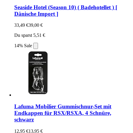
Seaside Hotel (Season 10) ( Badehotellet ) [
Dänische Import ]
33,49 €
39,00 €
Du sparst 5,51 €
14% Sale
Lafuma Mobilier Gummischnur-Set mit
Endkappen für RSX/RSXA, 4 Schnüre,
schwarz
12,95 €
13,95 €