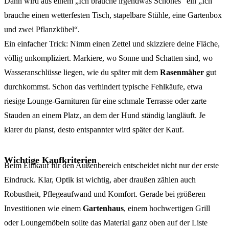
Dann wird aus einem „Ich brauche irgendwas Schönes“ ein „Ich
brauche einen wetterfesten Tisch, stapelbare Stühle, eine Gartenbox
und zwei Pflanzkübel“.
Ein einfacher Trick: Nimm einen Zettel und skizziere deine Fläche,
völlig unkompliziert. Markiere, wo Sonne und Schatten sind, wo
Wasseranschlüsse liegen, wie du später mit dem
Rasenmäher
gut
durchkommst. Schon das verhindert typische Fehlkäufe, etwa
riesige Lounge-Garnituren für eine schmale Terrasse oder zarte
Stauden an einem Platz, an dem der Hund ständig langläuft. Je
klarer du planst, desto entspannter wird später der Kauf.
Wichtige Kaufkriterien
Beim Einkauf für den Außenbereich entscheidet nicht nur der erste
Eindruck. Klar, Optik ist wichtig, aber draußen zählen auch
Robustheit, Pflegeaufwand und Komfort. Gerade bei größeren
Investitionen wie einem
Gartenhaus
, einem hochwertigen Grill
oder Loungemöbeln sollte das Material ganz oben auf der Liste