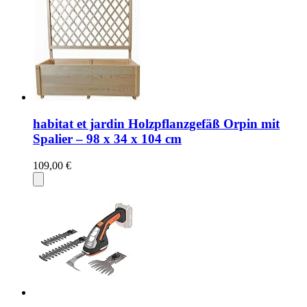
habitat et jardin Holzpflanzgefäß Orpin mit
Spalier – 98 x 34 x 104 cm
109,00 €