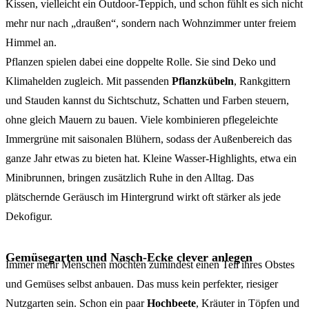
Kissen, vielleicht ein Outdoor-Teppich, und schon fühlt es sich nicht
mehr nur nach „draußen“, sondern nach Wohnzimmer unter freiem
Himmel an.
Pflanzen spielen dabei eine doppelte Rolle. Sie sind Deko und
Klimahelden zugleich. Mit passenden
Pflanzkübeln
, Rankgittern
und Stauden kannst du Sichtschutz, Schatten und Farben steuern,
ohne gleich Mauern zu bauen. Viele kombinieren pflegeleichte
Immergrüne mit saisonalen Blühern, sodass der Außenbereich das
ganze Jahr etwas zu bieten hat. Kleine Wasser-Highlights, etwa ein
Minibrunnen, bringen zusätzlich Ruhe in den Alltag. Das
plätschernde Geräusch im Hintergrund wirkt oft stärker als jede
Dekofigur.
Gemüsegarten und Nasch-Ecke clever anlegen
Immer mehr Menschen möchten zumindest einen Teil ihres Obstes
und Gemüses selbst anbauen. Das muss kein perfekter, riesiger
Nutzgarten sein. Schon ein paar
Hochbeete
, Kräuter in Töpfen und