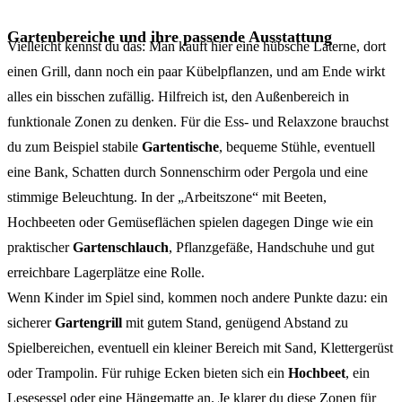
Gartenbereiche und ihre passende Ausstattung
Vielleicht kennst du das: Man kauft hier eine hübsche Laterne, dort
einen Grill, dann noch ein paar Kübelpflanzen, und am Ende wirkt
alles ein bisschen zufällig. Hilfreich ist, den Außenbereich in
funktionale Zonen zu denken. Für die Ess- und Relaxzone brauchst
du zum Beispiel stabile
Gartentische
, bequeme Stühle, eventuell
eine Bank, Schatten durch Sonnenschirm oder Pergola und eine
stimmige Beleuchtung. In der „Arbeitszone“ mit Beeten,
Hochbeeten oder Gemüseflächen spielen dagegen Dinge wie ein
praktischer
Gartenschlauch
, Pflanzgefäße, Handschuhe und gut
erreichbare Lagerplätze eine Rolle.
Wenn Kinder im Spiel sind, kommen noch andere Punkte dazu: ein
sicherer
Gartengrill
mit gutem Stand, genügend Abstand zu
Spielbereichen, eventuell ein kleiner Bereich mit Sand, Klettergerüst
oder Trampolin. Für ruhige Ecken bieten sich ein
Hochbeet
, ein
Lesesessel oder eine Hängematte an. Je klarer du diese Zonen für