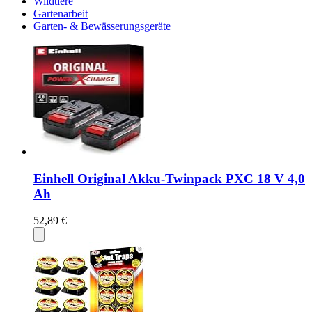
Wildtiere
Gartenarbeit
Garten- & Bewässerungsgeräte
Einhell Original Akku-Twinpack PXC 18 V 4,0
Ah
52,89 €