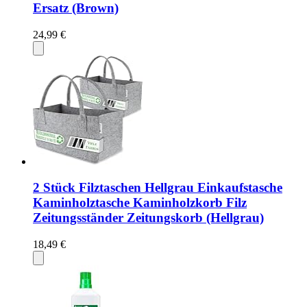
Ersatz (Brown)
24,99 €
2 Stück Filztaschen Hellgrau Einkaufstasche
Kaminholztasche Kaminholzkorb Filz
Zeitungsständer Zeitungskorb (Hellgrau)
18,49 €