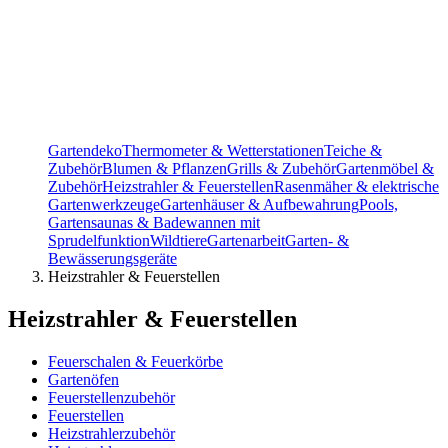
Gartendeko
Thermometer & Wetterstationen
Teiche &
Zubehör
Blumen & Pflanzen
Grills & Zubehör
Gartenmöbel &
Zubehör
Heizstrahler & Feuerstellen
Rasenmäher & elektrische
Gartenwerkzeuge
Gartenhäuser & Aufbewahrung
Pools,
Gartensaunas & Badewannen mit
Sprudelfunktion
Wildtiere
Gartenarbeit
Garten- &
Bewässerungsgeräte
Heizstrahler & Feuerstellen
Heizstrahler & Feuerstellen
Feuerschalen & Feuerkörbe
Gartenöfen
Feuerstellenzubehör
Feuerstellen
Heizstrahlerzubehör