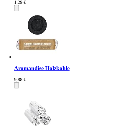
1,29 €
Aromandise Holzkohle
9,88 €