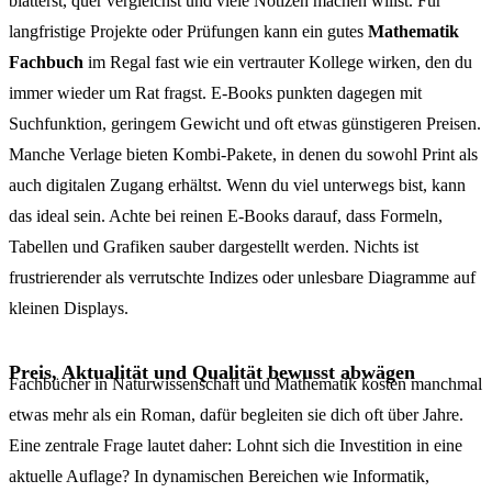
blätterst, quer vergleichst und viele Notizen machen willst. Für
langfristige Projekte oder Prüfungen kann ein gutes
Mathematik
Fachbuch
im Regal fast wie ein vertrauter Kollege wirken, den du
immer wieder um Rat fragst. E-Books punkten dagegen mit
Suchfunktion, geringem Gewicht und oft etwas günstigeren Preisen.
Manche Verlage bieten Kombi-Pakete, in denen du sowohl Print als
auch digitalen Zugang erhältst. Wenn du viel unterwegs bist, kann
das ideal sein. Achte bei reinen E-Books darauf, dass Formeln,
Tabellen und Grafiken sauber dargestellt werden. Nichts ist
frustrierender als verrutschte Indizes oder unlesbare Diagramme auf
kleinen Displays.
Preis, Aktualität und Qualität bewusst abwägen
Fachbücher in Naturwissenschaft und Mathematik kosten manchmal
etwas mehr als ein Roman, dafür begleiten sie dich oft über Jahre.
Eine zentrale Frage lautet daher: Lohnt sich die Investition in eine
aktuelle Auflage? In dynamischen Bereichen wie Informatik,