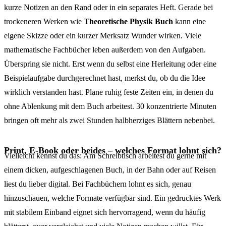
kurze Notizen an den Rand oder in ein separates Heft. Gerade bei
trockeneren Werken wie
Theoretische Physik Buch
kann eine
eigene Skizze oder ein kurzer Merksatz Wunder wirken. Viele
mathematische Fachbücher leben außerdem von den Aufgaben.
Überspring sie nicht. Erst wenn du selbst eine Herleitung oder eine
Beispielaufgabe durchgerechnet hast, merkst du, ob du die Idee
wirklich verstanden hast. Plane ruhig feste Zeiten ein, in denen du
ohne Ablenkung mit dem Buch arbeitest. 30 konzentrierte Minuten
bringen oft mehr als zwei Stunden halbherziges Blättern nebenbei.
Print, E-Book oder beides – welches Format lohnt sich?
Vielleicht kennst du das: Am Schreibtisch arbeitest du gerne mit
einem dicken, aufgeschlagenen Buch, in der Bahn oder auf Reisen
liest du lieber digital. Bei Fachbüchern lohnt es sich, genau
hinzuschauen, welche Formate verfügbar sind. Ein gedrucktes Werk
mit stabilem Einband eignet sich hervorragend, wenn du häufig