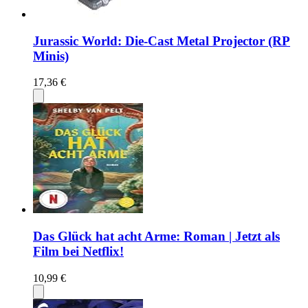
Jurassic World: Die-Cast Metal Projector (RP
Minis)
17,36 €
Das Glück hat acht Arme: Roman | Jetzt als
Film bei Netflix!
10,99 €