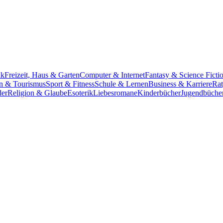
ik
Freizeit, Haus & Garten
Computer & Internet
Fantasy & Science Ficti
n & Tourismus
Sport & Fitness
Schule & Lernen
Business & Karriere
Rat
der
Religion & Glaube
Esoterik
Liebesromane
Kinderbücher
Jugendbüche