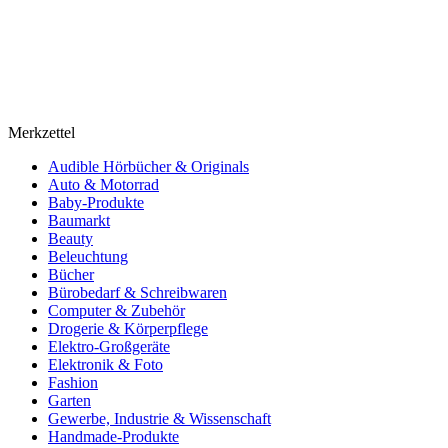
Merkzettel
Audible Hörbücher & Originals
Auto & Motorrad
Baby-Produkte
Baumarkt
Beauty
Beleuchtung
Bücher
Bürobedarf & Schreibwaren
Computer & Zubehör
Drogerie & Körperpflege
Elektro-Großgeräte
Elektronik & Foto
Fashion
Garten
Gewerbe, Industrie & Wissenschaft
Handmade-Produkte