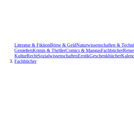
Literatur & Fiktion
Börse & Geld
Naturwissenschaften & Techn
Genießen
Krimis & Thriller
Comics & Mangas
Fachbücher
Reise
Kultur
Recht
Sozialwissenschaften
Erotik
Geschenkbücher
Kalen
Fachbücher