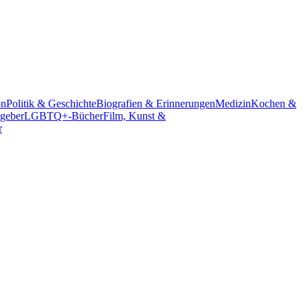
on
Politik & Geschichte
Biografien & Erinnerungen
Medizin
Kochen &
geber
LGBTQ+-Bücher
Film, Kunst &
r