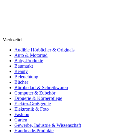
Merkzettel
Audible Hörbücher & Originals
Auto & Motorrad
Baby-Produkte
Baumarkt
Beauty
Beleuchtung
Bücher
Bürobedarf & Schreibwaren
Computer & Zubehör
Drogerie & Körperpflege
Elektro-Großgeräte
Elektronik & Foto
Fashion
Garten
Gewerbe, Industrie & Wissenschaft
Handmade-Produkte