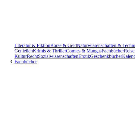
Literatur & Fiktion
Börse & Geld
Naturwissenschaften & Techn
Genießen
Krimis & Thriller
Comics & Mangas
Fachbücher
Reise
Kultur
Recht
Sozialwissenschaften
Erotik
Geschenkbücher
Kalen
Fachbücher