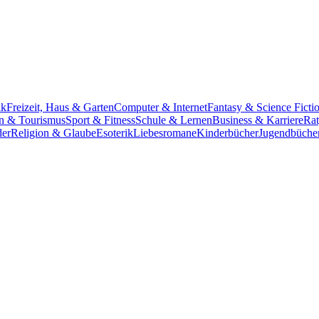
ik
Freizeit, Haus & Garten
Computer & Internet
Fantasy & Science Ficti
n & Tourismus
Sport & Fitness
Schule & Lernen
Business & Karriere
Rat
der
Religion & Glaube
Esoterik
Liebesromane
Kinderbücher
Jugendbüche