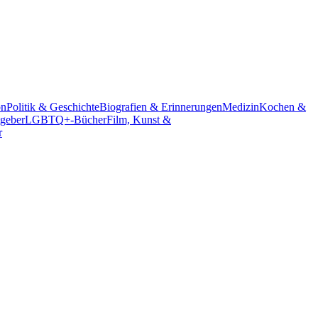
on
Politik & Geschichte
Biografien & Erinnerungen
Medizin
Kochen &
geber
LGBTQ+-Bücher
Film, Kunst &
r