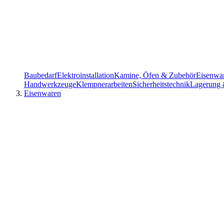
Baubedarf
Elektroinstallation
Kamine, Öfen & Zubehör
Eisenwa
Handwerkzeuge
Klempnerarbeiten
Sicherheitstechnik
Lagerung 
Eisenwaren