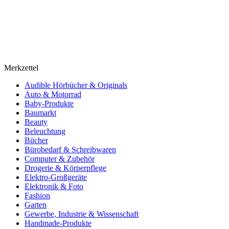
Merkzettel
Audible Hörbücher & Originals
Auto & Motorrad
Baby-Produkte
Baumarkt
Beauty
Beleuchtung
Bücher
Bürobedarf & Schreibwaren
Computer & Zubehör
Drogerie & Körperpflege
Elektro-Großgeräte
Elektronik & Foto
Fashion
Garten
Gewerbe, Industrie & Wissenschaft
Handmade-Produkte