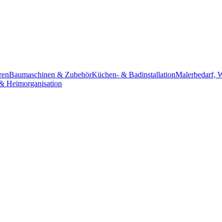
ren
Baumaschinen & Zubehör
Küchen- & Badinstallation
Malerbedarf, 
& Heimorganisation