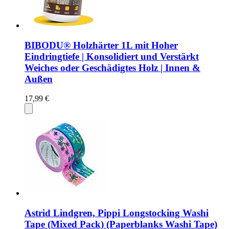
BIBODU® Holzhärter 1L mit Hoher
Eindringtiefe | Konsolidiert und Verstärkt
Weiches oder Geschädigtes Holz | Innen &
Außen
17,99 €
Astrid Lindgren, Pippi Longstocking Washi
Tape (Mixed Pack) (Paperblanks Washi Tape)