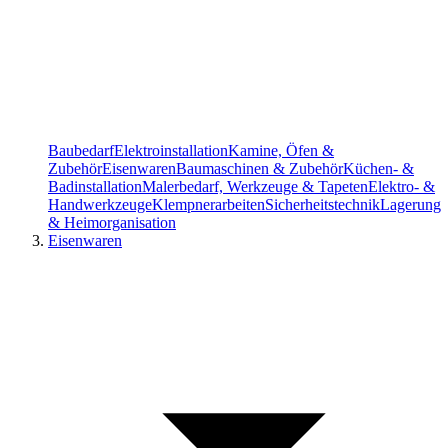
Baubedarf
Elektroinstallation
Kamine, Öfen &
Zubehör
Eisenwaren
Baumaschinen & Zubehör
Küchen- &
Badinstallation
Malerbedarf, Werkzeuge & Tapeten
Elektro- &
Handwerkzeuge
Klempnerarbeiten
Sicherheitstechnik
Lagerung
& Heimorganisation
Eisenwaren