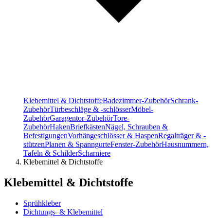
Klebemittel & Dichtstoffe
Badezimmer-Zubehör
Schrank-
Zubehör
Türbeschläge & -schlösser
Möbel-
Zubehör
Garagentor-Zubehör
Tore-
Zubehör
Haken
Briefkästen
Nägel, Schrauben &
Befestigungen
Vorhängeschlösser & Haspen
Regalträger & -
stützen
Planen & Spanngurte
Fenster-Zubehör
Hausnummern,
Tafeln & Schilder
Scharniere
Klebemittel & Dichtstoffe
Klebemittel & Dichtstoffe
Sprühkleber
Dichtungs- & Klebemittel