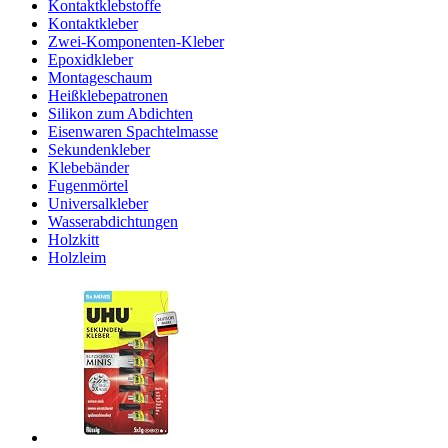
Kontaktklebstoffe
Kontaktkleber
Zwei-Komponenten-Kleber
Epoxidkleber
Montageschaum
Heißklebepatronen
Silikon zum Abdichten
Eisenwaren Spachtelmasse
Sekundenkleber
Klebebänder
Fugenmörtel
Universalkleber
Wasserabdichtungen
Holzkitt
Holzleim