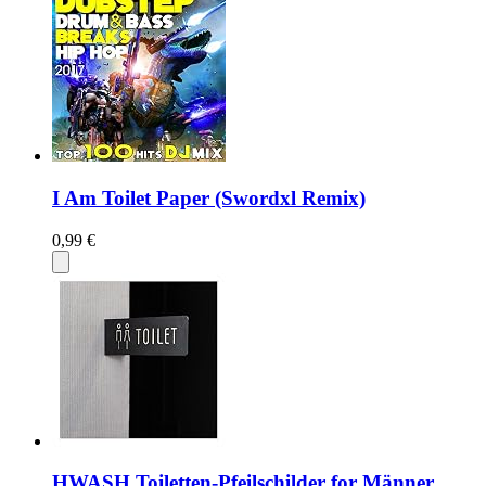
I Am Toilet Paper (Swordxl Remix)
0,99 €
HWASH Toiletten-Pfeilschilder for Männer