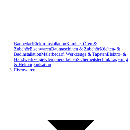
Baubedarf
Elektroinstallation
Kamine, Öfen &
Zubehör
Eisenwaren
Baumaschinen & Zubehör
Küchen- &
Badinstallation
Malerbedarf, Werkzeuge & Tapeten
Elektro- &
Handwerkzeuge
Klempnerarbeiten
Sicherheitstechnik
Lagerung
& Heimorganisation
Eisenwaren