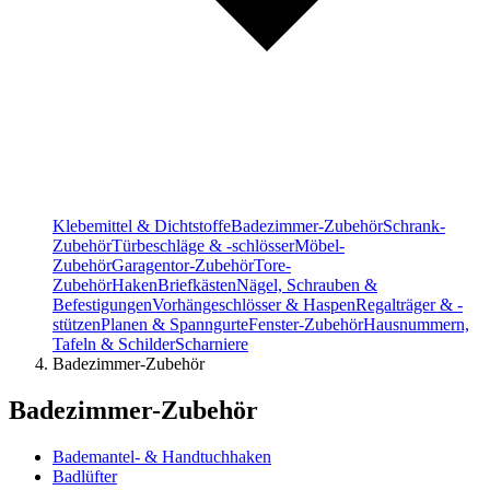
Klebemittel & Dichtstoffe
Badezimmer-Zubehör
Schrank-
Zubehör
Türbeschläge & -schlösser
Möbel-
Zubehör
Garagentor-Zubehör
Tore-
Zubehör
Haken
Briefkästen
Nägel, Schrauben &
Befestigungen
Vorhängeschlösser & Haspen
Regalträger & -
stützen
Planen & Spanngurte
Fenster-Zubehör
Hausnummern,
Tafeln & Schilder
Scharniere
Badezimmer-Zubehör
Badezimmer-Zubehör
Bademantel- & Handtuchhaken
Badlüfter