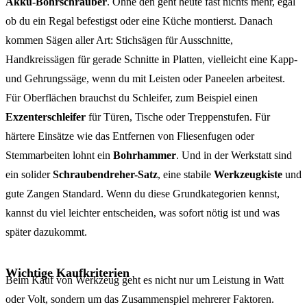
Akku-Bohrschrauber
. Ohne den geht heute fast nichts mehr, egal
ob du ein Regal befestigst oder eine Küche montierst. Danach
kommen Sägen aller Art: Stichsägen für Ausschnitte,
Handkreissägen für gerade Schnitte in Platten, vielleicht eine Kapp-
und Gehrungssäge, wenn du mit Leisten oder Paneelen arbeitest.
Für Oberflächen brauchst du Schleifer, zum Beispiel einen
Exzenterschleifer
für Türen, Tische oder Treppenstufen. Für
härtere Einsätze wie das Entfernen von Fliesenfugen oder
Stemmarbeiten lohnt ein
Bohrhammer
. Und in der Werkstatt sind
ein solider
Schraubendreher-Satz
, eine stabile
Werkzeugkiste
und
gute Zangen Standard. Wenn du diese Grundkategorien kennst,
kannst du viel leichter entscheiden, was sofort nötig ist und was
später dazukommt.
Wichtige Kaufkriterien
Beim Kauf von Werkzeug geht es nicht nur um Leistung in Watt
oder Volt, sondern um das Zusammenspiel mehrerer Faktoren.