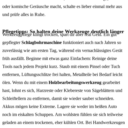
oder komische Geräusche macht, schalte es lieber einmal mehr aus
und prüfe alles in Ruhe.
Pflegetipps: So halten deine Werkzeuge deutlich länger
Werkzeugpflege klingt trocken, spart dir aber real Geld. Ein gut
gepflegter
Schlagbohrmaschine
funktioniert auch nach Jahren so
zuverlässig wie am ersten Tag, während ein vernachlässigtes Gerät
früh ausfällt. Beginne mit etwas ganz Einfachem: Reinige deine
Tools nach jedem Projekt kurz. Staub mit einem Pinsel oder Tuch
entfernen, Lüftungsschlitze frei halten, Metallteile bei Bedarf leicht
ölen. Wenn du mit einem
Holzbearbeitungswerkzeug
gearbeitet
hast, lohnt es sich, Harzreste oder Klebereste von Sägeblättern und
Schleiftellern zu entfernen, damit sie wieder sauber schneiden.
Akkus mögen keine Extreme. Lagere sie weder im heißen Auto
noch im eiskalten Schuppen. Am wohlsten fühlen sie sich teilweise
geladen an einem trockenen, eher kühlen Ort. Bei Handwerkzeugen