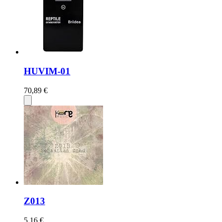
HUVIM-01
70,89 €
Z013
5,16 €