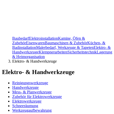
Baubedarf
Elektroinstallation
Kamine, Öfen &
Zubehör
Eisenwaren
Baumaschinen & Zubehör
Küchen- &
Badinstallation
Malerbedarf, Werkzeuge & Tapeten
Elektro- &
Handwerkzeuge
Klempnerarbeiten
Sicherheitstechnik
Lagerung
& Heimorganisation
Elektro- & Handwerkzeuge
Elektro- & Handwerkzeuge
Reinigungswerkzeuge
Handwerkzeuge
Mess- & Planwerkzeuge
Zubehör für Elektrowerkzeuge
Elektrowerkzeuge
Schneeräumung
Werkzeugaufbewahrung