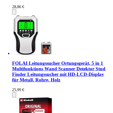
28,86 €
FOLAI Leitungssucher Ortungsgerät, 5 in 1
Multifunktions Wand Scanner Detektor Stud
Finder Leitungssucher mit HD-LCD-Display
für Metall, Rohre, Holz
25,99 €