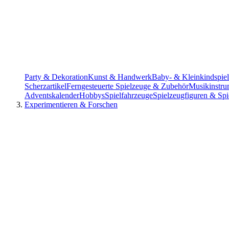
Party & Dekoration
Kunst & Handwerk
Baby- & Kleinkindspie
Scherzartikel
Ferngesteuerte Spielzeuge & Zubehör
Musikinstru
Adventskalender
Hobbys
Spielfahrzeuge
Spielzeugfiguren & Spi
Experimentieren & Forschen