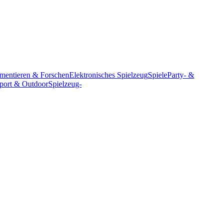
mentieren & Forschen
Elektronisches Spielzeug
Spiele
Party- &
port & Outdoor
Spielzeug-