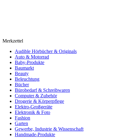
Merkzettel
Audible Hörbücher & Originals
Auto & Motorrad
Baby-Produkte
Baumarkt
Beauty
Beleuchtung
Bücher
Bürobedarf & Schreibwaren
Computer & Zubehör
Drogerie & Körperpflege
Elektro-Großgeräte
Elektronik & Foto
Fashion
Garten
Gewerbe, Industrie & Wissenschaft
Handmade-Produkte