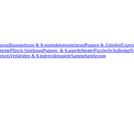
lzeug
Bauspielzeug & Konstruktionsspielzeug
Puppen & Zubehör
Experi
mente
Plüsch-Spielzeug
Puppen- & Kasperletheater
Puzzles
Schulbedarf
S
elsets
Verkleiden & Kinderrollenspiele
Sammelspielzeuge