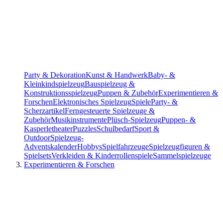
Party & Dekoration
Kunst & Handwerk
Baby- &
Kleinkindspielzeug
Bauspielzeug &
Konstruktionsspielzeug
Puppen & Zubehör
Experimentieren &
Forschen
Elektronisches Spielzeug
Spiele
Party- &
Scherzartikel
Ferngesteuerte Spielzeuge &
Zubehör
Musikinstrumente
Plüsch-Spielzeug
Puppen- &
Kasperletheater
Puzzles
Schulbedarf
Sport &
Outdoor
Spielzeug-
Adventskalender
Hobbys
Spielfahrzeuge
Spielzeugfiguren &
Spielsets
Verkleiden & Kinderrollenspiele
Sammelspielzeuge
Experimentieren & Forschen