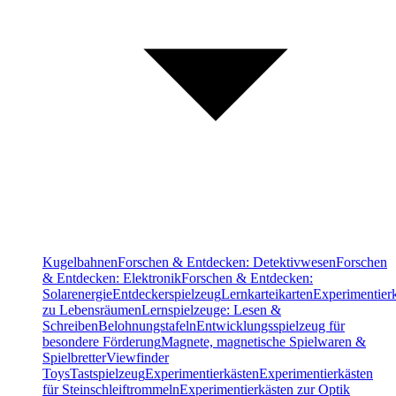
Kugelbahnen
Forschen & Entdecken: Detektivwesen
Forschen
& Entdecken: Elektronik
Forschen & Entdecken:
Solarenergie
Entdeckerspielzeug
Lernkarteikarten
Experimentier
zu Lebensräumen
Lernspielzeuge: Lesen &
Schreiben
Belohnungstafeln
Entwicklungsspielzeug für
besondere Förderung
Magnete, magnetische Spielwaren &
Spielbretter
Viewfinder
Toys
Tastspielzeug
Experimentierkästen
Experimentierkästen
für Steinschleiftrommeln
Experimentierkästen zur Optik