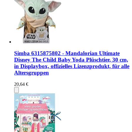
Simba 6315875802 - Mandalorian Ultimate
Disney The Child Baby Yoda Plüschtier, 30 cm,
in Displaybox, offizielles Lizenzprodukt, für alle
Altersgruppen
20,64 €