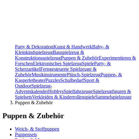
Party & Dekoration
Kunst & Handwerk
Baby- &
Kleinkindspielzeug
Bauspielzeug &
Konstruktionsspielzeug
Puppen & Zubehör
Experimentieren &
Forschen
Elektronisches Spielzeug
Spiele
Party- &
Scherzartikel
Ferngesteuerte Spielzeuge &
Zubehör
Musikinstrumente
Plüsch-Spielzeug
Puppen- &
Kasperletheater
Puzzles
Schulbedarf
Sport &
Outdoor
Spielzeug-
Adventskalender
Hobbys
Spielfahrzeuge
Spielzeugfiguren &
Spielsets
Verkleiden & Kinderrollenspiele
Sammelspielzeuge
Puppen & Zubehör
Puppen & Zubehör
Weich- & Stoffpuppen
Puppensets