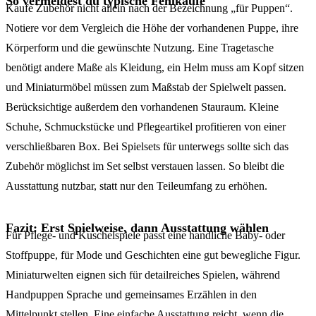
So vermeidest du typische Fehlkäufe
Kaufe Zubehör nicht allein nach der Bezeichnung „für Puppen“.
Notiere vor dem Vergleich die Höhe der vorhandenen Puppe, ihre
Körperform und die gewünschte Nutzung. Eine Tragetasche
benötigt andere Maße als Kleidung, ein Helm muss am Kopf sitzen
und Miniaturmöbel müssen zum Maßstab der Spielwelt passen.
Berücksichtige außerdem den vorhandenen Stauraum. Kleine
Schuhe, Schmuckstücke und Pflegeartikel profitieren von einer
verschließbaren Box. Bei Spielsets für unterwegs sollte sich das
Zubehör möglichst im Set selbst verstauen lassen. So bleibt die
Ausstattung nutzbar, statt nur den Teileumfang zu erhöhen.
Fazit: Erst Spielweise, dann Ausstattung wählen
Für Pflege- und Kuschelspiele passt eine handliche Baby- oder
Stoffpuppe, für Mode und Geschichten eine gut bewegliche Figur.
Miniaturwelten eignen sich für detailreiches Spielen, während
Handpuppen Sprache und gemeinsames Erzählen in den
Mittelpunkt stellen. Eine einfache Ausstattung reicht, wenn die