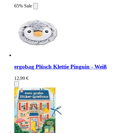
65% Sale
ergobag Plüsch Klettie Pinguin - Weiß
12,99 €