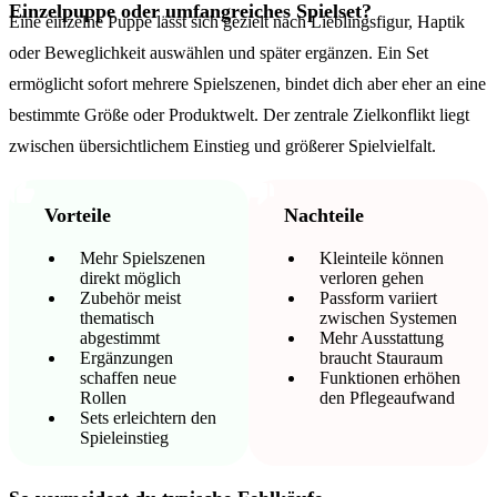
Einzelpuppe oder umfangreiches Spielset?
Eine einzelne Puppe lässt sich gezielt nach Lieblingsfigur, Haptik
oder Beweglichkeit auswählen und später ergänzen. Ein Set
ermöglicht sofort mehrere Spielszenen, bindet dich aber eher an eine
bestimmte Größe oder Produktwelt. Der zentrale Zielkonflikt liegt
zwischen übersichtlichem Einstieg und größerer Spielvielfalt.
Vorteile
Nachteile
Mehr Spielszenen
Kleinteile können
direkt möglich
verloren gehen
Zubehör meist
Passform variiert
thematisch
zwischen Systemen
abgestimmt
Mehr Ausstattung
Ergänzungen
braucht Stauraum
schaffen neue
Funktionen erhöhen
Rollen
den Pflegeaufwand
Sets erleichtern den
Spieleinstieg