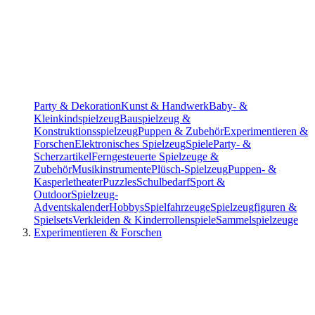
Party & Dekoration
Kunst & Handwerk
Baby- &
Kleinkindspielzeug
Bauspielzeug &
Konstruktionsspielzeug
Puppen & Zubehör
Experimentieren &
Forschen
Elektronisches Spielzeug
Spiele
Party- &
Scherzartikel
Ferngesteuerte Spielzeuge &
Zubehör
Musikinstrumente
Plüsch-Spielzeug
Puppen- &
Kasperletheater
Puzzles
Schulbedarf
Sport &
Outdoor
Spielzeug-
Adventskalender
Hobbys
Spielfahrzeuge
Spielzeugfiguren &
Spielsets
Verkleiden & Kinderrollenspiele
Sammelspielzeuge
Experimentieren & Forschen