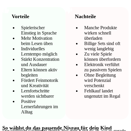
Vorteile
Nachteile
Spielerischer
Manche Produkte
Einstieg in Sprache
wirken schnell
Mehr Motivation
überladen
beim Lesen üben
Billige Sets sind oft
Individuelles
wenig langlebig
Lerntempo möglich
Zu viele Spiele
Stärkt Konzentration
können überfordern
und Ausdauer
Elektronik verführt
Eltern können aktiv
zu passivem Spielen
begleiten
Ohne Begleitung
Fördert Feinmotorik
wird Potenzial
und Kreativität
verschenkt
Lernfortschritte
Fehlkauf landet
werden sichtbarer
ungenutzt im Regal
Positive
Lernerfahrungen im
Alltag
So wählst du das passende Niveau für dein Kind
Der vielleicht wichtigste Punkt: Hol dein Kind da ab, wo es gerade