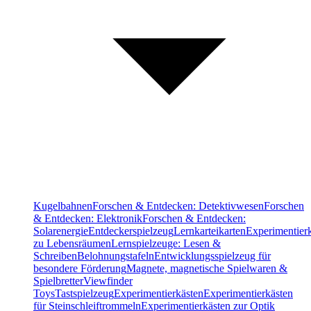
Kugelbahnen
Forschen & Entdecken: Detektivwesen
Forschen
& Entdecken: Elektronik
Forschen & Entdecken:
Solarenergie
Entdeckerspielzeug
Lernkarteikarten
Experimentier
zu Lebensräumen
Lernspielzeuge: Lesen &
Schreiben
Belohnungstafeln
Entwicklungsspielzeug für
besondere Förderung
Magnete, magnetische Spielwaren &
Spielbretter
Viewfinder
Toys
Tastspielzeug
Experimentierkästen
Experimentierkästen
für Steinschleiftrommeln
Experimentierkästen zur Optik