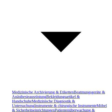
Medizinische Archivierung & Etiketten
Beatmungsgeräte &
Anästhesieausrüstung
Bekleidungsartikel &
Handschuhe
Medizinische Diagnostik &
Untersuchung
Instrumente & chirurgische Instrumente
Möbel
& Sicherheitseinrichtungen
Patientenüberwachung &