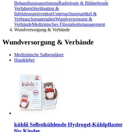
Behandlungsausrüstung
Radiologie & Bildgebende
Verfahren
Sterilisation &
Infektionsprävention
Untersuchungsartikel &
Verbrauchsmaterialien
Wundversorgung &
Verbände
Medizinisches Flüssigkeitsmanagement
Wundversorgung & Verbände
Wundversorgung & Verbände
Medizinische Salbengläser
Hautkleber
kühlii Selbstkühlende Hydrogel-Kühlpflaster
für Kinder