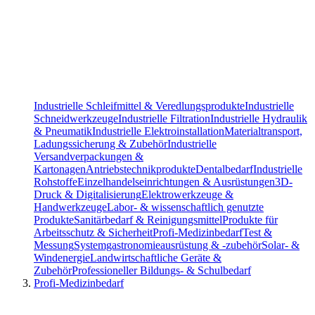
Industrielle Schleifmittel & Veredlungsprodukte
Industrielle
Schneidwerkzeuge
Industrielle Filtration
Industrielle Hydraulik
& Pneumatik
Industrielle Elektroinstallation
Materialtransport,
Ladungssicherung & Zubehör
Industrielle
Versandverpackungen &
Kartonagen
Antriebstechnikprodukte
Dentalbedarf
Industrielle
Rohstoffe
Einzelhandelseinrichtungen & Ausrüstungen
3D-
Druck & Digitalisierung
Elektrowerkzeuge &
Handwerkzeuge
Labor- & wissenschaftlich genutzte
Produkte
Sanitärbedarf & Reinigungsmittel
Produkte für
Arbeitsschutz & Sicherheit
Profi-Medizinbedarf
Test &
Messung
Systemgastronomieausrüstung & -zubehör
Solar- &
Windenergie
Landwirtschaftliche Geräte &
Zubehör
Professioneller Bildungs- & Schulbedarf
Profi-Medizinbedarf