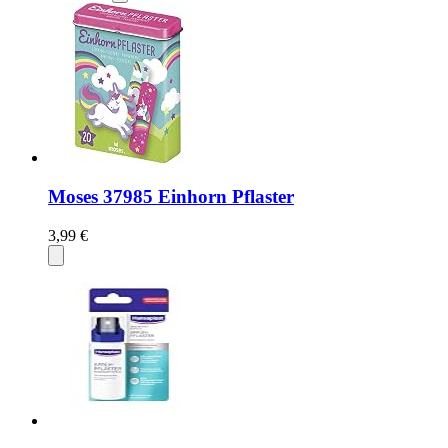
Moses 37985 Einhorn Pflaster
3,99 €