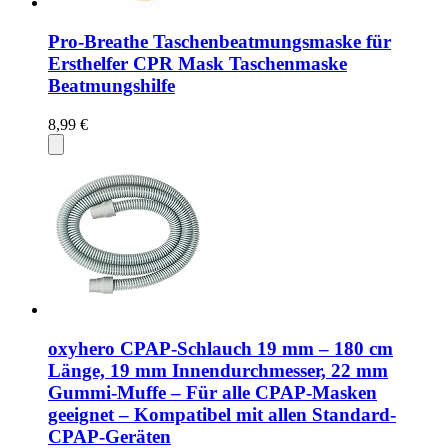
Pro-Breathe Taschenbeatmungsmaske für
Ersthelfer CPR Mask Taschenmaske
Beatmungshilfe
8,99 €
oxyhero CPAP-Schlauch 19 mm – 180 cm
Länge, 19 mm Innendurchmesser, 22 mm
Gummi-Muffe – Für alle CPAP-Masken
geeignet – Kompatibel mit allen Standard-
CPAP-Geräten