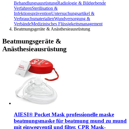
Behandlungsausrüstung
Radiologie & Bildgebende
Verfahren
Sterilisation &
Infektionsprävention
Untersuchungsartikel &
Verbrauchsmaterialien
Wundversorgung &
Verbände
Medizinisches Flüssigkeitsmanagement
Beatmungsgeräte & Anästhesieausrüstung
Beatmungsgeräte &
Anästhesieausrüstung
AIESI® Pocket Mask professionelle maske
beatmungsmaske für beatmung mund zu mund
mit einwegventil und filter, CPR Mask-