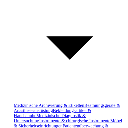
Medizinische Archivierung & Etiketten
Beatmungsgeräte &
Anästhesieausrüstung
Bekleidungsartikel &
Handschuhe
Medizinische Diagnostik &
Untersuchung
Instrumente & chirurgische Instrumente
Möbel
& Sicherheitseinrichtungen
Patientenüberwachung &