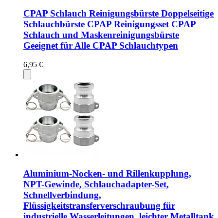
CPAP Schlauch Reinigungsbürste Doppelseitige
Schlauchbürste CPAP Reinigungsset CPAP
Schlauch und Maskenreinigungsbürste
Geeignet für Alle CPAP Schlauchtypen
6,95 €
Aluminium-Nocken- und Rillenkupplung,
NPT-Gewinde, Schlauchadapter-Set,
Schnellverbindung,
Flüssigkeitstransferverschraubung für
industrielle Wasserleitungen, leichter Metalltank