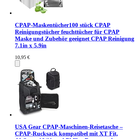
CPAP-Maskentücher100 stück CPAP
Reinigungstücher feuchttücher für CPAP
Maske und Zubehör geeignet CPAP Reinigung
7.1in x 5.9in
10,95 €
USA Gear CPAP-Maschinen-Reisetasche –
CPAP-Rucksack kompatibel mit XT Fit,