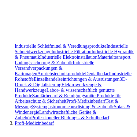
Industrielle Schleifmittel & Veredlungsprodukte
Industrielle
Schneidwerkzeuge
Industrielle Filtration
Industrielle Hydraulik
& Pneumatik
Industrielle Elektroinstallation
Materialtransport,
Ladungssicherung & Zubehör
Industrielle
Versandverpackungen &
Kartonagen
Antriebstechnikprodukte
Dentalbedarf
Industrielle
Rohstoffe
Einzelhandelseinrichtungen & Ausrüstungen
3D-
Druck & Digitalisierung
Elektrowerkzeuge &
Handwerkzeuge
Labor- & wissenschaftlich genutzte
Produkte
Sanitärbedarf & Reinigungsmittel
Produkte für
Arbeitsschutz & Sicherheit
Profi-Medizinbedarf
Test &
Messung
Systemgastronomieausrüstung & -zubehör
Solar- &
Windenergie
Landwirtschaftliche Geräte &
Zubehör
Professioneller Bildungs- & Schulbedarf
Profi-Medizinbedarf