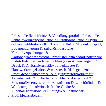
Industrielle Schleifmittel & Veredlungsprodukte
Industrielle
Schneidwerkzeuge
Industrielle Filtration
Industrielle Hydraulik
& Pneumatik
Industrielle Elektroinstallation
Materialtransport,
Ladungssicherung & Zubehör
Industrielle
Versandverpackungen &
Kartonagen
Antriebstechnikprodukte
Dentalbedarf
Industrielle
Rohstoffe
Einzelhandelseinrichtungen & Ausrüstungen
3D-
Druck & Digitalisierung
Elektrowerkzeuge &
Handwerkzeuge
Labor- & wissenschaftlich genutzte
Produkte
Sanitärbedarf & Reinigungsmittel
Produkte für
Arbeitsschutz & Sicherheit
Profi-Medizinbedarf
Test &
Messung
Systemgastronomieausrüstung & -zubehör
Solar- &
Windenergie
Landwirtschaftliche Geräte &
Zubehör
Professioneller Bildungs- & Schulbedarf
Profi-Medizinbedarf