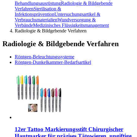
Behandlungsausrüstung
Radiologie & Bildgebende
Verfahren
Sterilisation &
Infektionsprävention
Untersuchungsartikel &
Verbrauchsmaterialien
Wundversorgung &
Verbände
Medizinisches Flüssigkeitsmanagement
Radiologie & Bildgebende Verfahren
Radiologie & Bildgebende Verfahren
Röntgen-Beleuchtungssysteme
Röntgen-Dunkelkammer-Bedarfsartikel
12er Tattoo Markierungsstift Chirurgischer
Hautmarker für präzises Tätowieren, ungiftige