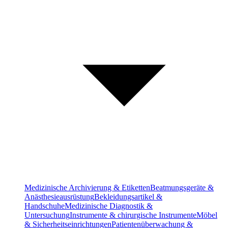
Medizinische Archivierung & Etiketten
Beatmungsgeräte &
Anästhesieausrüstung
Bekleidungsartikel &
Handschuhe
Medizinische Diagnostik &
Untersuchung
Instrumente & chirurgische Instrumente
Möbel
& Sicherheitseinrichtungen
Patientenüberwachung &