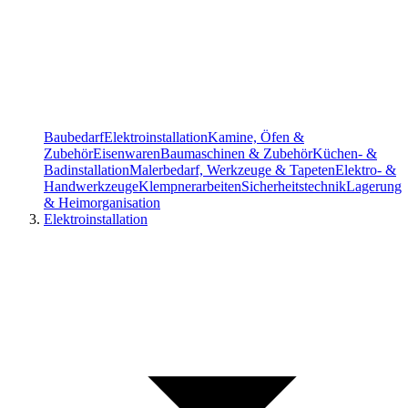
Baubedarf
Elektroinstallation
Kamine, Öfen &
Zubehör
Eisenwaren
Baumaschinen & Zubehör
Küchen- &
Badinstallation
Malerbedarf, Werkzeuge & Tapeten
Elektro- &
Handwerkzeuge
Klempnerarbeiten
Sicherheitstechnik
Lagerung
& Heimorganisation
Elektroinstallation