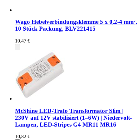
Wago Hebelverbindungsklemme 5 x 0,2-4 mm²,
10 Stück Packung, BLV221415
10,47 €
McShine LED-Trafo Transformator Slim |
230V auf 12V stabilisiert (1–6W) | Niedervolt-
Lampen, LED-Stripes G4 MR11 MR16
10,82 €