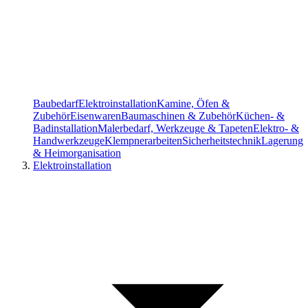
Baubedarf
Elektroinstallation
Kamine, Öfen &
Zubehör
Eisenwaren
Baumaschinen & Zubehör
Küchen- &
Badinstallation
Malerbedarf, Werkzeuge & Tapeten
Elektro- &
Handwerkzeuge
Klempnerarbeiten
Sicherheitstechnik
Lagerung
& Heimorganisation
Elektroinstallation