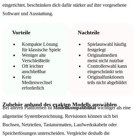
eingerichtet, beschränken dich dafür stärker auf ihre vorgesehene
Software und Ausstattung.
Vorteile
Nachteile
Kompakte Lösung
Spielauswahl häufig
für klassische Spiele
festgelegt
Weniger alte
Originalmedien
Verschleißteile
meist nicht nutzbar
Oft leichter
Controllerwahl kann
anschließbar
eingeschränkt sein
Kein
Originalfunktionen
Medienwechsel
teils nicht abgebildet
erforderlich
Zubehör anhand des exakten Modells auswählen
Bei älteren Plattformen ist
Modellkompatibilität
wichtiger als eine
allgemeine Systembezeichnung. Revisionen können sich bei
Buchsen, Netzteilen, Tastaturmatten, Laufwerkskabeln oder
Speicherlösungen unterscheiden. Vergleiche deshalb die