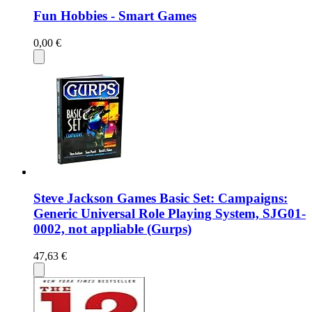
Fun Hobbies - Smart Games
0,00 €
Steve Jackson Games Basic Set: Campaigns:
Generic Universal Role Playing System, SJG01-
0002, not appliable (Gurps)
47,63 €