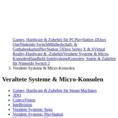
Games, Hardware & Zubehör für PC
PlayStation 4
Xbox
One
Nintendo Switch
Mitgliedschaft- &
Guthabenkarten
PlayStation 5
Xbox Series X & S
Virtual
Reality-Hardware & -Zubehör
Veraltete Systeme & Micro-
Konsolen
Handheld-Spielsysteme
Konsolen, Spiele & Zubehör
für Nintendo Switch 2
Veraltete Systeme & Micro-Konsolen
Veraltete Systeme & Micro-Konsolen
Games, Hardware & Zubehör für Steam Machines
3DO
ColecoVision
Intellivision
Veraltete Systeme: Sega
Veraltete Systeme: PlayStation