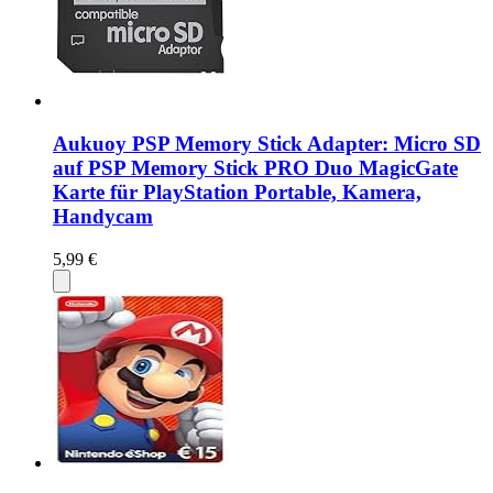
Aukuoy PSP Memory Stick Adapter: Micro SD
auf PSP Memory Stick PRO Duo MagicGate
Karte für PlayStation Portable, Kamera,
Handycam
5,99 €