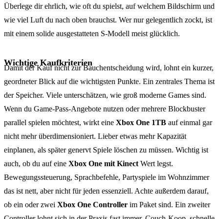
Überlege dir ehrlich, wie oft du spielst, auf welchem Bildschirm und
wie viel Luft du nach oben brauchst. Wer nur gelegentlich zockt, ist
mit einem solide ausgestatteten S-Modell meist glücklich.
Wichtige Kaufkriterien
Damit der Kauf nicht zur Bauchentscheidung wird, lohnt ein kurzer,
geordneter Blick auf die wichtigsten Punkte. Ein zentrales Thema ist
der Speicher. Viele unterschätzen, wie groß moderne Games sind.
Wenn du Game-Pass-Angebote nutzen oder mehrere Blockbuster
parallel spielen möchtest, wirkt eine
Xbox One 1TB
auf einmal gar
nicht mehr überdimensioniert. Lieber etwas mehr Kapazität
einplanen, als später genervt Spiele löschen zu müssen. Wichtig ist
auch, ob du auf eine
Xbox One mit Kinect
Wert legst.
Bewegungssteuerung, Sprachbefehle, Partyspiele im Wohnzimmer
das ist nett, aber nicht für jeden essenziell. Achte außerdem darauf,
ob ein oder zwei
Xbox One Controller
im Paket sind. Ein zweiter
Controller lohnt sich in der Praxis fast immer. Couch-Koop, schnelle