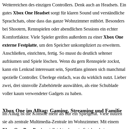
Weiterreichen des einzigen Controllers. Denk auch an Headsets. Ein
gutes
Xbox One Headset
sorgt für klaren Sound und verständliche
Sprachchats, ohne dass das ganze Wohnzimmer mithört. Besonders
bei Shootern, Rennspielen oder abendlichen Sessions ein echter
Komfortfaktor. Viele Spieler greifen außerdem zu einer
Xbox One
externe Festplatte
, um den Speicher unkompliziert zu erweitern.
Anschließen, einrichten, fertig. So musst du deutlich seltener
aufräumen und Spiele löschen. Wenn du gern Rennspiele zockst,
kann ein Lenkrad interessant sein, Sportfans gönnen sich manchmal
spezielle Controller. Überlege einfach, was du wirklich nutzt. Lieber
zwei, drei sinnvolle Zubehörteile auswählen, als eine Schublade
voller kaum verwendeter Gadgets zu haben.
Xbox One im Alltag: Gaming, Streaming und Familie
Im Alltag ist die Konsole mehr als nur ein Spielgerät. Viele nutzen
sie als zentrale Multimedia-Zentrale im Wohnzimmer. Mit einem