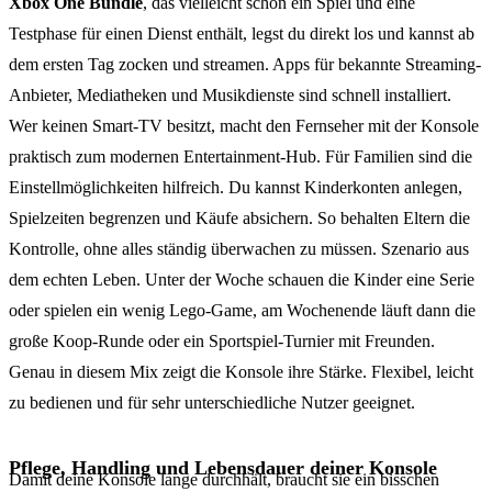
Xbox One Bundle
, das vielleicht schon ein Spiel und eine
Testphase für einen Dienst enthält, legst du direkt los und kannst ab
dem ersten Tag zocken und streamen. Apps für bekannte Streaming-
Anbieter, Mediatheken und Musikdienste sind schnell installiert.
Wer keinen Smart-TV besitzt, macht den Fernseher mit der Konsole
praktisch zum modernen Entertainment-Hub. Für Familien sind die
Einstellmöglichkeiten hilfreich. Du kannst Kinderkonten anlegen,
Spielzeiten begrenzen und Käufe absichern. So behalten Eltern die
Kontrolle, ohne alles ständig überwachen zu müssen. Szenario aus
dem echten Leben. Unter der Woche schauen die Kinder eine Serie
oder spielen ein wenig Lego-Game, am Wochenende läuft dann die
große Koop-Runde oder ein Sportspiel-Turnier mit Freunden.
Genau in diesem Mix zeigt die Konsole ihre Stärke. Flexibel, leicht
zu bedienen und für sehr unterschiedliche Nutzer geeignet.
Pflege, Handling und Lebensdauer deiner Konsole
Damit deine Konsole lange durchhält, braucht sie ein bisschen