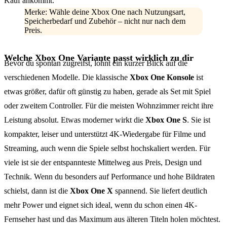
Kauf ankommt.
Merke: Wähle deine Xbox One nach Nutzungsart,
Speicherbedarf und Zubehör – nicht nur nach dem
Preis.
Welche Xbox One Variante passt wirklich zu dir
Bevor du spontan zugreifst, lohnt ein kurzer Blick auf die
verschiedenen Modelle. Die klassische
Xbox One Konsole
ist
etwas größer, dafür oft günstig zu haben, gerade als Set mit Spiel
oder zweitem Controller. Für die meisten Wohnzimmer reicht ihre
Leistung absolut. Etwas moderner wirkt die
Xbox One S
. Sie ist
kompakter, leiser und unterstützt 4K-Wiedergabe für Filme und
Streaming, auch wenn die Spiele selbst hochskaliert werden. Für
viele ist sie der entspannteste Mittelweg aus Preis, Design und
Technik. Wenn du besonders auf Performance und hohe Bildraten
schielst, dann ist die
Xbox One X
spannend. Sie liefert deutlich
mehr Power und eignet sich ideal, wenn du schon einen 4K-
Fernseher hast und das Maximum aus älteren Titeln holen möchtest.