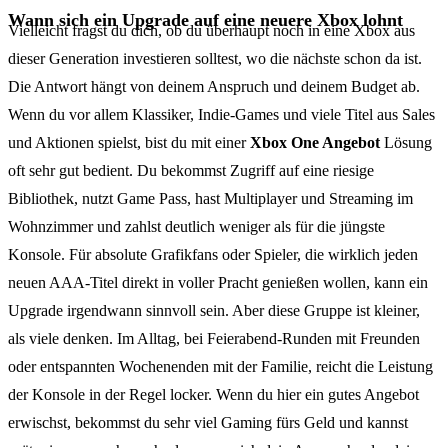
Wann sich ein Upgrade auf eine neuere Xbox lohnt
Vielleicht fragst du dich, ob du überhaupt noch in eine Xbox aus
dieser Generation investieren solltest, wo die nächste schon da ist.
Die Antwort hängt von deinem Anspruch und deinem Budget ab.
Wenn du vor allem Klassiker, Indie-Games und viele Titel aus Sales
und Aktionen spielst, bist du mit einer
Xbox One Angebot
Lösung
oft sehr gut bedient. Du bekommst Zugriff auf eine riesige
Bibliothek, nutzt Game Pass, hast Multiplayer und Streaming im
Wohnzimmer und zahlst deutlich weniger als für die jüngste
Konsole. Für absolute Grafikfans oder Spieler, die wirklich jeden
neuen AAA-Titel direkt in voller Pracht genießen wollen, kann ein
Upgrade irgendwann sinnvoll sein. Aber diese Gruppe ist kleiner,
als viele denken. Im Alltag, bei Feierabend-Runden mit Freunden
oder entspannten Wochenenden mit der Familie, reicht die Leistung
der Konsole in der Regel locker. Wenn du hier ein gutes Angebot
erwischst, bekommst du sehr viel Gaming fürs Geld und kannst