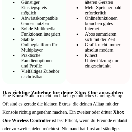
Günstiger
älteren Geräten
Einstiegspreis
Mehr Speicher bald
möglich
erforderlich
Abwärtskompatible
Onlinefunktionen
Games nutzbar
brauchen gutes
Solide Multimedia
Internet
Funktionen integriert
Abos summieren
Stabile
sich mit der Zeit
Onlineplattform für
Grafik nicht immer
Multiplayer
absolut modern
Praktische
Kinect-
Familienoptionen
Unterstützung nur
und Profile
eingeschränkt
Vielfältiges Zubehör
nachrüstbar
Das richtige Zubehör für deine Xbox One auswählen
Eine Konsole allein macht noch kein gemütliches Gaming-Setup.
Oft sind es gerade die kleinen Extras, die deinen Alltag mit der
Konsole richtig angenehm machen. Ein zweiter oder dritter
Xbox
One Wireless Controller
ist fast Pflicht, wenn du Freunde einlädst
oder zu zweit spielen möchtest. Niemand hat Lust auf ständiges