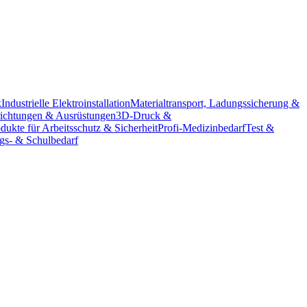
k
Industrielle Elektroinstallation
Materialtransport, Ladungssicherung &
richtungen & Ausrüstungen
3D-Druck &
dukte für Arbeitsschutz & Sicherheit
Profi-Medizinbedarf
Test &
ngs- & Schulbedarf