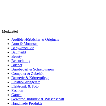
Merkzettel
Audible Hörbücher & Originals
Auto & Motorrad
Baby-Produkte
Baumarkt
Beauty
Beleuchtung
Bücher
Bürobedarf & Schreibwaren
Computer & Zubehör
Drogerie & Körperpflege
Elektro-Großgeräte
Elektronik & Foto
Fashion
Garten
Gewerbe, Industrie & Wissenschaft
Handmade-Produkte