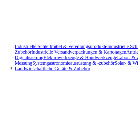
Industrielle Schleifmittel & Veredlungsprodukte
Industrielle S
Zubehör
Industrielle Versandverpackungen & Kartonagen
Antri
Digitalisierung
Elektrowerkzeuge & Handwerkzeuge
Labor- & w
Messung
Systemgastronomieausrüstung & -zubehör
Solar- & Wi
Landwirtschaftliche Geräte & Zubehör