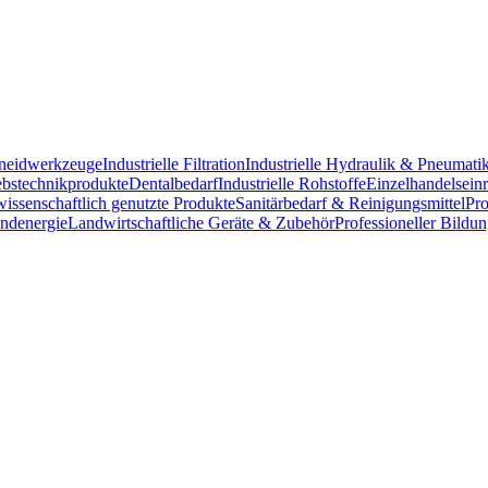
chneidwerkzeuge
Industrielle Filtration
Industrielle Hydraulik & Pneumati
ebstechnikprodukte
Dentalbedarf
Industrielle Rohstoffe
Einzelhandelsein
issenschaftlich genutzte Produkte
Sanitärbedarf & Reinigungsmittel
Pro
ndenergie
Landwirtschaftliche Geräte & Zubehör
Professioneller Bildu