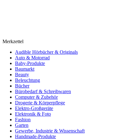
Merkzettel
Audible Hörbücher & Originals
Auto & Motorrad
Baby-Produkte
Baumarkt
Beauty
Beleuchtung
Bücher
Bürobedarf & Schreibwaren
Computer & Zubehör
Drogerie & Körperpflege
Elektro-Großgeräte
Elektronik & Foto
Fashion
Garten
Gewerbe, Industrie & Wissenschaft
Handmade-Produkte