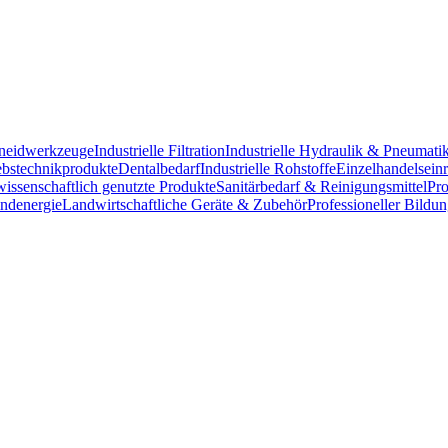
chneidwerkzeuge
Industrielle Filtration
Industrielle Hydraulik & Pneumati
ebstechnikprodukte
Dentalbedarf
Industrielle Rohstoffe
Einzelhandelsein
issenschaftlich genutzte Produkte
Sanitärbedarf & Reinigungsmittel
Pro
ndenergie
Landwirtschaftliche Geräte & Zubehör
Professioneller Bildu