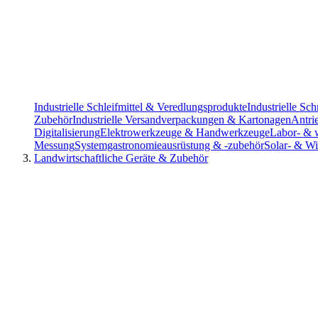
Industrielle Schleifmittel & Veredlungsprodukte
Industrielle S
Zubehör
Industrielle Versandverpackungen & Kartonagen
Antri
Digitalisierung
Elektrowerkzeuge & Handwerkzeuge
Labor- & w
Messung
Systemgastronomieausrüstung & -zubehör
Solar- & Wi
Landwirtschaftliche Geräte & Zubehör