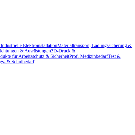
k
Industrielle Elektroinstallation
Materialtransport, Ladungssicherung &
richtungen & Ausrüstungen
3D-Druck &
dukte für Arbeitsschutz & Sicherheit
Profi-Medizinbedarf
Test &
ngs- & Schulbedarf