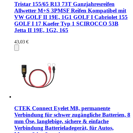
Tristar 155/65 R13 73T Ganzjahresreifen
Allwetter M+S 3PMSF Reifen Kompatibel mit
VW GOLF II 19E, 1G1 GOLF I Cabriolet 155
GOLF I 17 Kaefer Typ 1 SCIROCCO 53B
Jetta II 19E, 1G2, 165
43,03 €
CTEK Connect Eyelet M8, permanente
Verbindung für schwer zugängliche Batterien, 8
mm Öse, langlebige, sichere & einfache
Verbindung Batterieladegerät, für Autos,