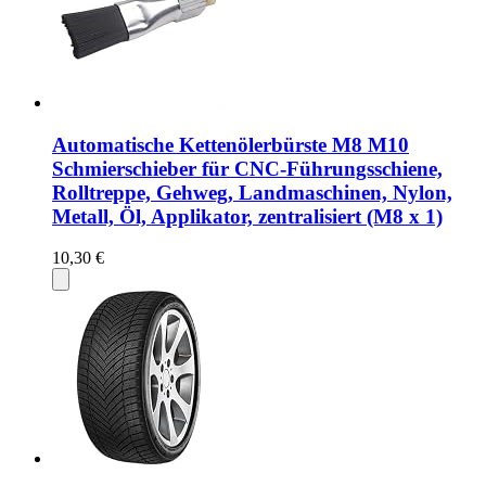
Automatische Kettenölerbürste M8 M10
Schmierschieber für CNC-Führungsschiene,
Rolltreppe, Gehweg, Landmaschinen, Nylon,
Metall, Öl, Applikator, zentralisiert (M8 x 1)
10,30 €