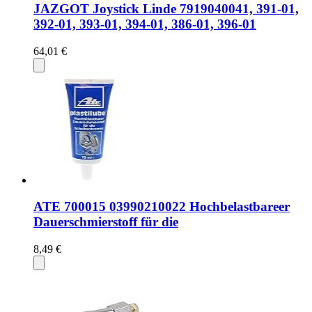
JAZGOT Joystick Linde 7919040041, 391-01,
392-01, 393-01, 394-01, 386-01, 396-01
64,01 €
ATE 700015 03990210022 Hochbelastbareer
Dauerschmierstoff für die
8,49 €