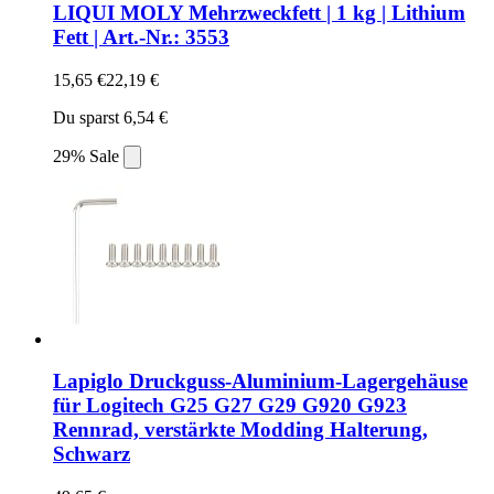
LIQUI MOLY Mehrzweckfett | 1 kg | Lithium
Fett | Art.-Nr.: 3553
15,65 €
22,19 €
Du sparst 6,54 €
29% Sale
Lapiglo Druckguss-Aluminium-Lagergehäuse
für Logitech G25 G27 G29 G920 G923
Rennrad, verstärkte Modding Halterung,
Schwarz