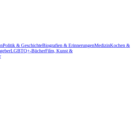
on
Politik & Geschichte
Biografien & Erinnerungen
Medizin
Kochen &
geber
LGBTQ+-Bücher
Film, Kunst &
r