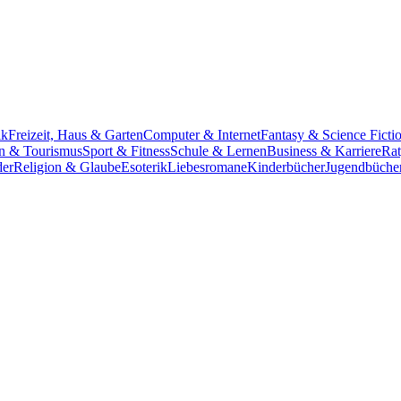
ik
Freizeit, Haus & Garten
Computer & Internet
Fantasy & Science Ficti
n & Tourismus
Sport & Fitness
Schule & Lernen
Business & Karriere
Rat
der
Religion & Glaube
Esoterik
Liebesromane
Kinderbücher
Jugendbüche