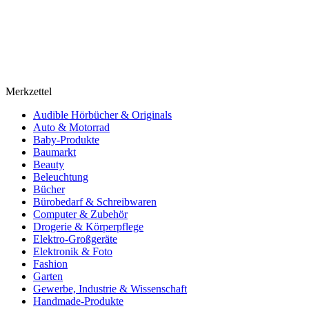
Merkzettel
Audible Hörbücher & Originals
Auto & Motorrad
Baby-Produkte
Baumarkt
Beauty
Beleuchtung
Bücher
Bürobedarf & Schreibwaren
Computer & Zubehör
Drogerie & Körperpflege
Elektro-Großgeräte
Elektronik & Foto
Fashion
Garten
Gewerbe, Industrie & Wissenschaft
Handmade-Produkte