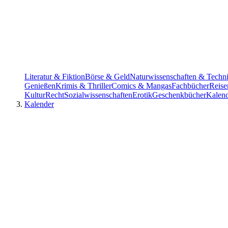
Literatur & Fiktion
Börse & Geld
Naturwissenschaften & Techn
Genießen
Krimis & Thriller
Comics & Mangas
Fachbücher
Reise
Kultur
Recht
Sozialwissenschaften
Erotik
Geschenkbücher
Kalen
Kalender