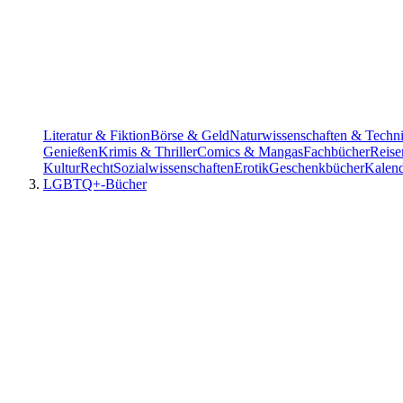
Literatur & Fiktion
Börse & Geld
Naturwissenschaften & Techn
Genießen
Krimis & Thriller
Comics & Mangas
Fachbücher
Reise
Kultur
Recht
Sozialwissenschaften
Erotik
Geschenkbücher
Kalen
LGBTQ+-Bücher