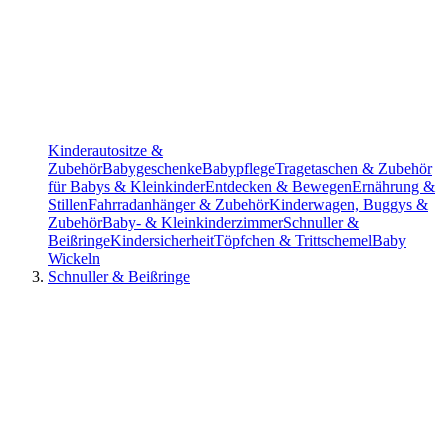
Kinderautositze &
Zubehör
Babygeschenke
Babypflege
Tragetaschen & Zubehör
für Babys & Kleinkinder
Entdecken & Bewegen
Ernährung &
Stillen
Fahrradanhänger & Zubehör
Kinderwagen, Buggys &
Zubehör
Baby- & Kleinkinderzimmer
Schnuller &
Beißringe
Kindersicherheit
Töpfchen & Trittschemel
Baby
Wickeln
Schnuller & Beißringe