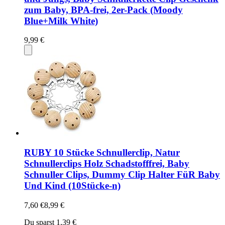
zum Baby, BPA-frei, 2er-Pack (Moody
Blue+Milk White)
9,99 €
RUBY 10 Stücke Schnullerclip, Natur
Schnullerclips Holz Schadstofffrei, Baby
Schnuller Clips, Dummy Clip Halter FüR Baby
Und Kind (10Stücke-n)
7,60 €
8,99 €
Du sparst 1,39 €