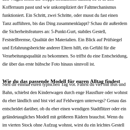
Kofferraum passt und wie unkompliziert der Faltmechanismus
funktioniert. Ein Schritt, zwei Schritte, oder musst du fast einen
Tanz aufführen, bis das Ding zusammenklappt? Schau dir außerdem
die Sicherheitsfeatures an: 5-Punkt-Gurt, stabiles Gestell,
Feststellbremse, Qualität der Materialien. Ein Blick auf Prüfsiegel
und Erfahrungsberichte anderer Eltern hilft, ein Gefühl für die
Verarbeitungsqualität zu bekommen. So triffst du eine Entscheidung,
die über das erste hübsche Foto hinaus sinnvoll ist.
Wie du das passende Modell für euren Alltag findest
Stell dir einmal euren typischen Tag vor. Fährst du viel mit Bus und
Bahn, schiebst den Kinderwagen durch enge Hausflure oder wohnst
du eher ländlich und bist viel auf Feldwegen unterwegs? Genau das
entscheidet darüber, ob du eher einen wendigen Stadtflitzer oder ein
geländetaugliches Modell mit größeren Rädern brauchst. Wenn du
im vierten Stock ohne Aufzug wohnst, wirst du ein leichtes Gestell