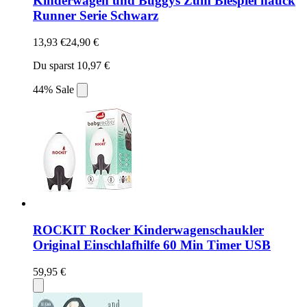
Kinderwagen und Buggys Zum Biespiel hauck
Runner Serie Schwarz
13,93 €
24,90 €
Du sparst 10,97 €
44% Sale
ROCKIT Rocker Kinderwagenschaukler
Original Einschlafhilfe 60 Min Timer USB
59,95 €