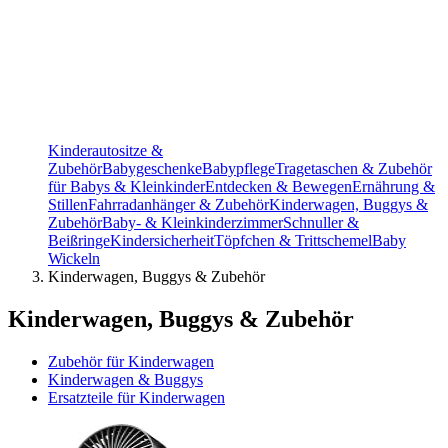
Kinderautositze &
Zubehör
Babygeschenke
Babypflege
Tragetaschen & Zubehör
für Babys & Kleinkinder
Entdecken & Bewegen
Ernährung &
Stillen
Fahrradanhänger & Zubehör
Kinderwagen, Buggys &
Zubehör
Baby- & Kleinkinderzimmer
Schnuller &
Beißringe
Kindersicherheit
Töpfchen & Trittschemel
Baby
Wickeln
Kinderwagen, Buggys & Zubehör
Kinderwagen, Buggys & Zubehör
Zubehör für Kinderwagen
Kinderwagen & Buggys
Ersatzteile für Kinderwagen