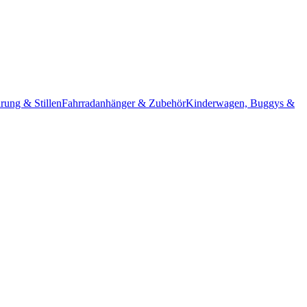
rung & Stillen
Fahrradanhänger & Zubehör
Kinderwagen, Buggys &