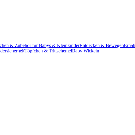
schen & Zubehör für Babys & Kleinkinder
Entdecken & Bewegen
Ernäh
dersicherheit
Töpfchen & Trittschemel
Baby Wickeln