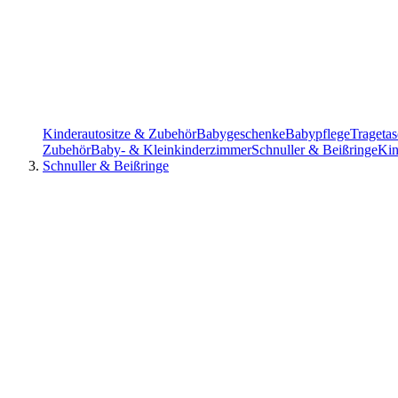
Kinderautositze & Zubehör
Babygeschenke
Babypflege
Trageta
Zubehör
Baby- & Kleinkinderzimmer
Schnuller & Beißringe
Kin
Schnuller & Beißringe