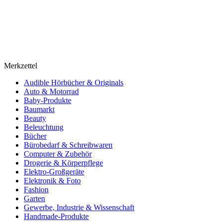
Merkzettel
Audible Hörbücher & Originals
Auto & Motorrad
Baby-Produkte
Baumarkt
Beauty
Beleuchtung
Bücher
Bürobedarf & Schreibwaren
Computer & Zubehör
Drogerie & Körperpflege
Elektro-Großgeräte
Elektronik & Foto
Fashion
Garten
Gewerbe, Industrie & Wissenschaft
Handmade-Produkte