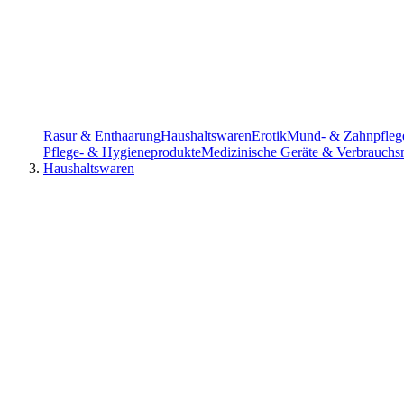
Rasur & Enthaarung
Haushaltswaren
Erotik
Mund- & Zahnpfleg
Pflege- & Hygieneprodukte
Medizinische Geräte & Verbrauchsm
Haushaltswaren