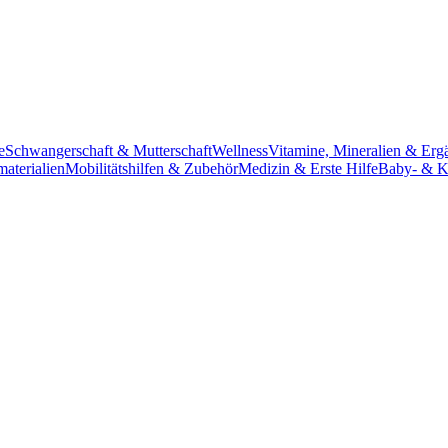
e
Schwangerschaft & Mutterschaft
Wellness
Vitamine, Mineralien & Erg
aterialien
Mobilitätshilfen & Zubehör
Medizin & Erste Hilfe
Baby- & K