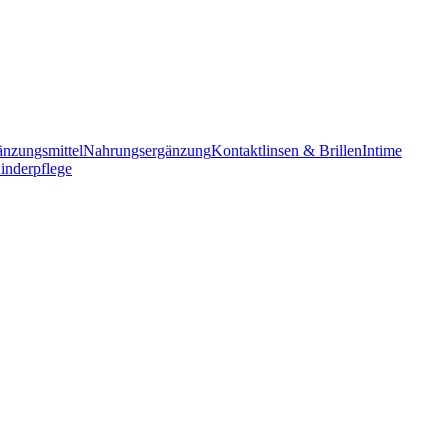
änzungsmittel
Nahrungsergänzung
Kontaktlinsen & Brillen
Intime
inderpflege