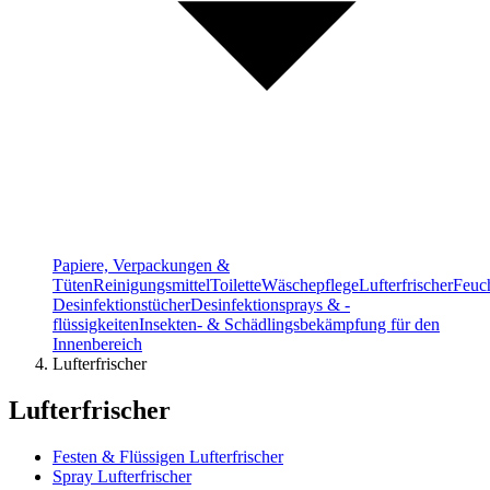
Papiere, Verpackungen &
Tüten
Reinigungsmittel
Toilette
Wäschepflege
Lufterfrischer
Feuch
Desinfektionstücher
Desinfektionsprays & -
flüssigkeiten
Insekten- & Schädlingsbekämpfung für den
Innenbereich
Lufterfrischer
Lufterfrischer
Festen & Flüssigen Lufterfrischer
Spray Lufterfrischer