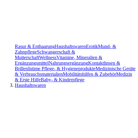
Rasur & Enthaarung
Haushaltswaren
Erotik
Mund- &
Zahnpflege
Schwangerschaft &
Mutterschaft
Wellness
Vitamine, Mineralien &
Ergänzungsmittel
Nahrungsergänzung
Kontaktlinsen &
Brillen
Intime Pflege- & Hygieneprodukte
Medizinische Geräte
& Verbrauchsmaterialien
Mobilitätshilfen & Zubehör
Medizin
& Erste Hilfe
Baby- & Kinderpflege
Haushaltswaren