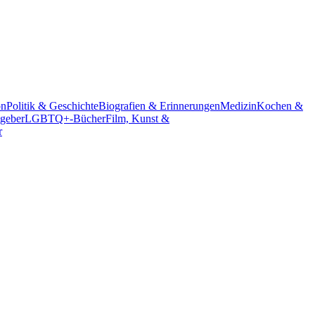
on
Politik & Geschichte
Biografien & Erinnerungen
Medizin
Kochen &
geber
LGBTQ+-Bücher
Film, Kunst &
r