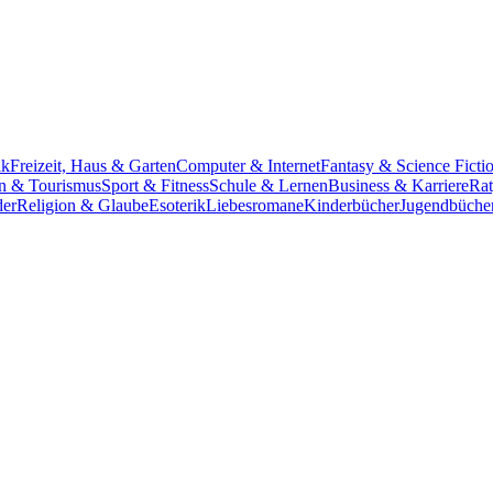
ik
Freizeit, Haus & Garten
Computer & Internet
Fantasy & Science Ficti
n & Tourismus
Sport & Fitness
Schule & Lernen
Business & Karriere
Rat
der
Religion & Glaube
Esoterik
Liebesromane
Kinderbücher
Jugendbüche