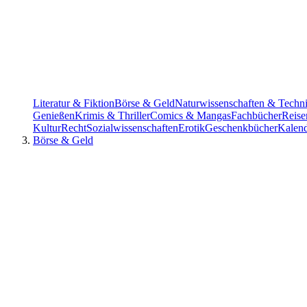
Literatur & Fiktion
Börse & Geld
Naturwissenschaften & Techn
Genießen
Krimis & Thriller
Comics & Mangas
Fachbücher
Reise
Kultur
Recht
Sozialwissenschaften
Erotik
Geschenkbücher
Kalen
Börse & Geld