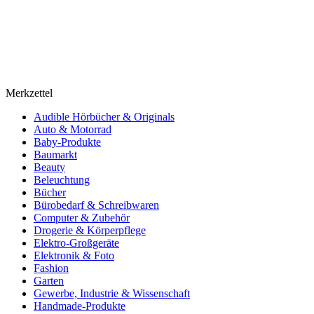
Merkzettel
Audible Hörbücher & Originals
Auto & Motorrad
Baby-Produkte
Baumarkt
Beauty
Beleuchtung
Bücher
Bürobedarf & Schreibwaren
Computer & Zubehör
Drogerie & Körperpflege
Elektro-Großgeräte
Elektronik & Foto
Fashion
Garten
Gewerbe, Industrie & Wissenschaft
Handmade-Produkte