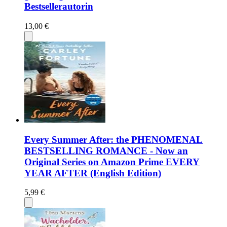
Bestsellerautorin
13,00 €
Every Summer After: the PHENOMENAL
BESTSELLING ROMANCE - Now an
Original Series on Amazon Prime EVERY
YEAR AFTER (English Edition)
5,99 €