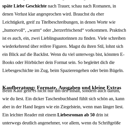
späte Liebe Geschichte
nach Trauer, schau nach Romanen, in
denen Verlust klar angesprochen wird. Brauchst du eher
Leichtigkeit, greif zu Titelbeschreibungen, in denen Worte wie
„humorvoll“, „warm“ oder „herzerfrischend“ vorkommen. Praktisch
ist es auch, ein, zwei Lieblingsautorinnen zu finden. Viele schreiben
wiederkehrend über reifere Figuren. Magst du ihren Stil, lohnt sich
ein Blick auf die Backlist. Wenn du viel unterwegs bist, könnten E-
Books oder Hörbücher dein Format sein. So begleitet dich die
Liebesgeschichte im Zug, beim Spazierengehen oder beim Bügeln.
Kaufberatung: Formate, Ausgaben und kleine Extras
Beim Kauf geht es nicht nur um den Inhalt, sondern auch darum,
wie du liest. Ein dicker Taschenbuchband fühlt sich schön an, kann
aber in der Hand liegen wie ein Ziegelstein, wenn man länger liest.
Ein leichter Reader mit einem
Liebesroman ab 50
drin ist
unterwegs deutlich angenehmer, vor allem, wenn du Schriftgröße