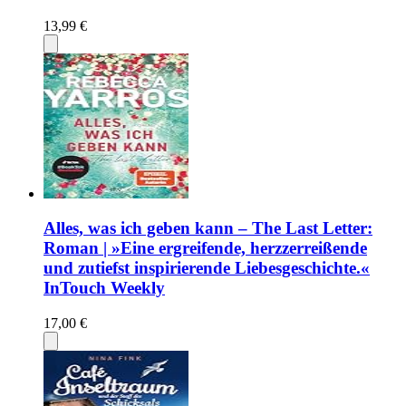
13,99 €
Alles, was ich geben kann – The Last Letter:
Roman | »Eine ergreifende, herzzerreißende
und zutiefst inspirierende Liebesgeschichte.«
InTouch Weekly
17,00 €