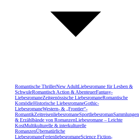
Romantische Thriller
New Adult
Liebesromane für Lesben &
Schwule
Romantisch Action & Abenteuer
Fantasy-
Liebesromane
Zeitgenössische Liebesromane
Romantische
Komödie
Historische Liebesromane
Gothic-
Liebesromane
Western- & „Frontier“-
Romantik
Zeitreisenliebesromane
Sportliebesroman
Sammlungen
& Erzählbände von Romanzen
Liebesromane – Leichte
Kost
Multikulturelle & interkulturelle
Romanzen
Übernatürliche
Liebesromane
Ferienliebesromane
Science Fiction-