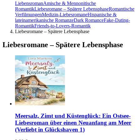
Liebensroman
Amische & Mennonitische
Romantik
Liebesromane – Spätere Lebensphase
Romantische
Verfilmungen
Medizin-Liebesromane
Hispanische &
lateinamerikanische Romanze
Dark Romance
Fake-Dating-
Romantik
Friends-to-Lovers-Romantik
Liebesromane – Spätere Lebensphase
Liebesromane – Spätere Lebensphase
Meersalz, Zimt und Küstenglück: Ein Ostsee-
Liebesroman über einen Neuanfang am Meer
(Verliebt in Glückshaven 1)