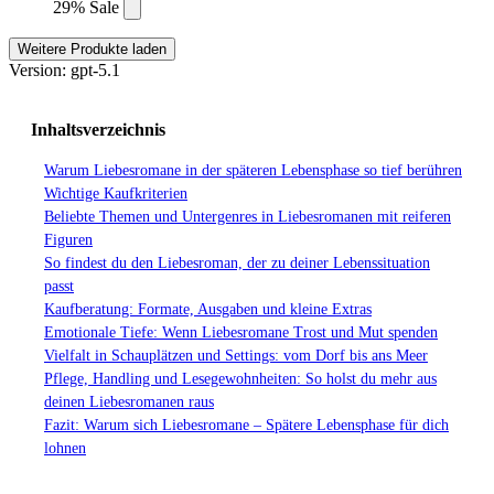
29% Sale
Weitere Produkte laden
Version: gpt-5.1
Inhaltsverzeichnis
Warum Liebesromane in der späteren Lebensphase so tief berühren
Wichtige Kaufkriterien
Beliebte Themen und Untergenres in Liebesromanen mit reiferen
Figuren
So findest du den Liebesroman, der zu deiner Lebenssituation
passt
Kaufberatung: Formate, Ausgaben und kleine Extras
Emotionale Tiefe: Wenn Liebesromane Trost und Mut spenden
Vielfalt in Schauplätzen und Settings: vom Dorf bis ans Meer
Pflege, Handling und Lesegewohnheiten: So holst du mehr aus
deinen Liebesromanen raus
Fazit: Warum sich Liebesromane – Spätere Lebensphase für dich
lohnen