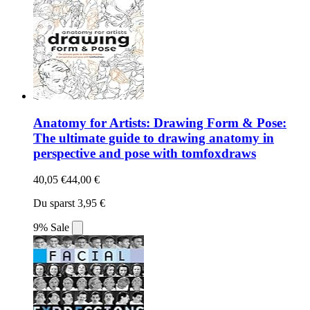
Anatomy for Artists: Drawing Form & Pose:
The ultimate guide to drawing anatomy in
perspective and pose with tomfoxdraws
40,05 €
44,00 €
Du sparst 3,95 €
9% Sale