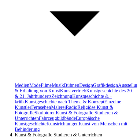
Medien
Mode
Filme
Musik
Bühnen
Design
Grafikdesign
Ausstellu
& Erhaltung von Kunst
Kunstvertrieb
Kunstgeschichte des 20.
& 21. Jahrhunderts
Zeichnung
Kunstgeschichte & -
kritik
Kunstgeschichte nach Thema & Konzept
Einzelne
Künstler
Fernsehen
Malerei
Radio
Religiöse Kunst &
Fotografie
Skulpturen
Kunst & Fotografie Studieren &
Unterrichten
Fahrzeugbildbände
Europäische
Kunstgeschichte
Kunstrichtungen
Kunst von Menschen mit
Behinderung
Kunst & Fotografie Studieren & Unterrichten