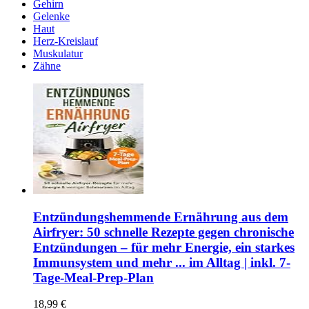
Gehirn
Gelenke
Haut
Herz-Kreislauf
Muskulatur
Zähne
Entzündungshemmende Ernährung aus dem
Airfryer: 50 schnelle Rezepte gegen chronische
Entzündungen – für mehr Energie, ein starkes
Immunsystem und mehr ... im Alltag | inkl. 7-
Tage-Meal-Prep-Plan
18,99 €