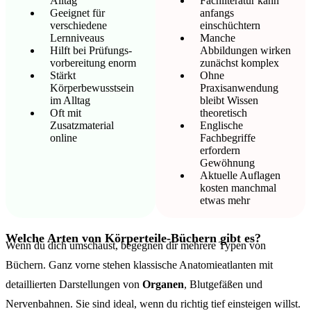
Alltag
Fachliteratur kann
Geeignet für
anfangs
verschiedene
einschüchtern
Lernniveaus
Manche
Hilft bei Prüfungs­
Abbildungen wirken
vorbereitung enorm
zunächst komplex
Stärkt
Ohne
Körperbewusstsein
Praxisanwendung
im Alltag
bleibt Wissen
Oft mit
theoretisch
Zusatzmaterial
Englische
online
Fachbegriffe
erfordern
Gewöhnung
Aktuelle Auflagen
kosten manchmal
etwas mehr
Welche Arten von Körperteile-Büchern gibt es?
Wenn du dich umschaust, begegnen dir mehrere Typen von
Büchern. Ganz vorne stehen klassische Anatomieatlanten mit
detaillierten Darstellungen von
Organen
, Blutgefäßen und
Nervenbahnen. Sie sind ideal, wenn du richtig tief einsteigen willst.