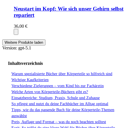
Neustart im Kopf: Wie sich unser Gehirn selbst
repariert
36,00 €
Weitere Produkte laden
Version: gpt-5.1
Inhaltsverzeichnis
Warum spezialisierte Bücher über Körperteile so hilfreich sind
Wichtige Kaufkriterien
Verschiedene Zielgruppen – vom Kind bis zur Fachärztin
Welche Arten von Körperteile-Büchern gibt es?
Einsatzbereiche: Studium, Praxis, Schule und Zuhause
So pflegst und nutzt du deine Fachbücher im Alltag optimal
Tipps, wie du das passende Buch für deine Körperteile-Themen
auswählst
Preis, Auflage und Format – was du noch beachten solltest
Fazit: So triffst du eine kluge Wahl für Bücher über Körperteile