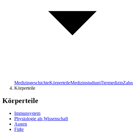
Medizingeschichte
Körperteile
Medizinstudium
Tiermedizin
Zahn
Körperteile
Körperteile
Immunsystem
Physiologie als Wissenschaft
Augen
Füße