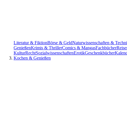
Literatur & Fiktion
Börse & Geld
Naturwissenschaften & Techn
Genießen
Krimis & Thriller
Comics & Mangas
Fachbücher
Reise
Kultur
Recht
Sozialwissenschaften
Erotik
Geschenkbücher
Kalen
Kochen & Genießen