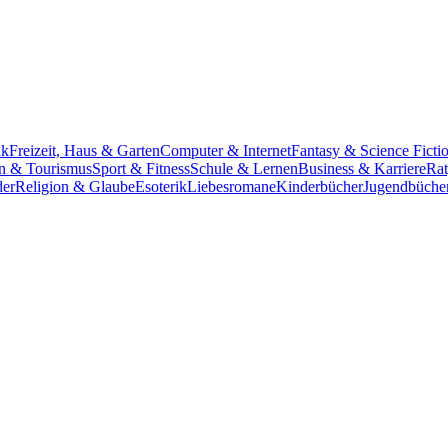
ik
Freizeit, Haus & Garten
Computer & Internet
Fantasy & Science Ficti
n & Tourismus
Sport & Fitness
Schule & Lernen
Business & Karriere
Rat
der
Religion & Glaube
Esoterik
Liebesromane
Kinderbücher
Jugendbüche