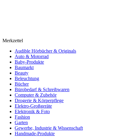
Merkzettel
Audible Hörbücher & Originals
Auto & Motorrad
Baby-Produkte
Baumarkt
Beauty
Beleuchtung
Bücher
Bürobedarf & Schreibwaren
Computer & Zubehör
Drogerie & Körperpflege
Elektro-Großgeräte
Elektronik & Foto
Fashion
Garten
Gewerbe, Industrie & Wissenschaft
Handmade-Produkte