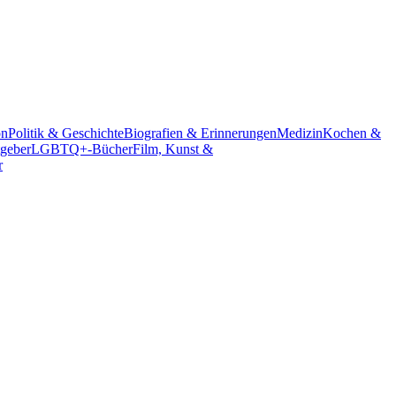
on
Politik & Geschichte
Biografien & Erinnerungen
Medizin
Kochen &
geber
LGBTQ+-Bücher
Film, Kunst &
r