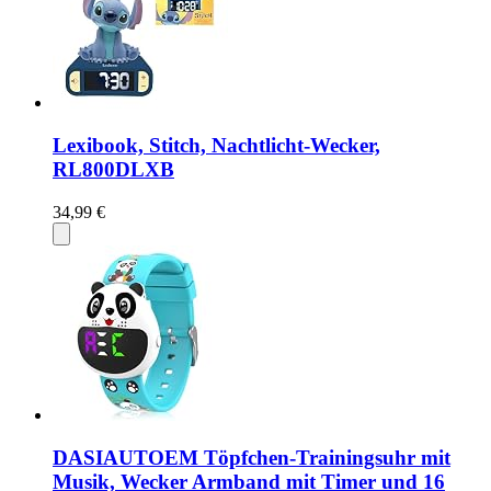
Lexibook, Stitch, Nachtlicht-Wecker,
RL800DLXB
34,99 €
DASIAUTOEM Töpfchen-Trainingsuhr mit
Musik, Wecker Armband mit Timer und 16