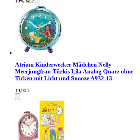
19% Sale
Atrium Kinderwecker Mädchen Nelly
Meerjungfrau Türkis Lila Analog Quarz ohne
Ticken mit Licht und Snooze A932-13
19,90 €