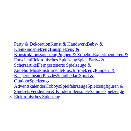
Party & Dekoration
Kunst & Handwerk
Baby- &
Kleinkindspielzeug
Bauspielzeug &
Konstruktionsspielzeug
Puppen & Zubehör
Experimentieren &
Forschen
Elektronisches Spielzeug
Spiele
Party- &
Scherzartikel
Ferngesteuerte Spielzeuge &
Zubehör
Musikinstrumente
Plüsch-Spielzeug
Puppen- &
Kasperletheater
Puzzles
Schulbedarf
Sport &
Outdoor
Spielzeug-
Adventskalender
Hobbys
Spielfahrzeuge
Spielzeugfiguren &
Spielsets
Verkleiden & Kinderrollenspiele
Sammelspielzeuge
Elektronisches Spielzeug