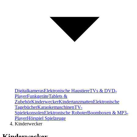
Digitalkameras
Elektronische Haustiere
TVs & DVD-
Player
Funkgeräte
Tablets &
Zubehör
Kinderwecker
Kindertanzmatten
Elektronische
Tagebücher
Karaokemaschinen
TV-
Spielekonsolen
Elektronische Roboter
Boomboxen & MP3-
Player
Hörspiel Spielzeuge
Kinderwecker
Kinderwecker