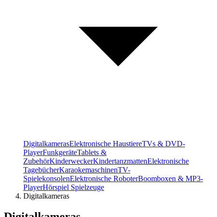
Digitalkameras
Elektronische Haustiere
TVs & DVD-
Player
Funkgeräte
Tablets &
Zubehör
Kinderwecker
Kindertanzmatten
Elektronische
Tagebücher
Karaokemaschinen
TV-
Spielekonsolen
Elektronische Roboter
Boomboxen & MP3-
Player
Hörspiel Spielzeuge
Digitalkameras
Digitalkameras