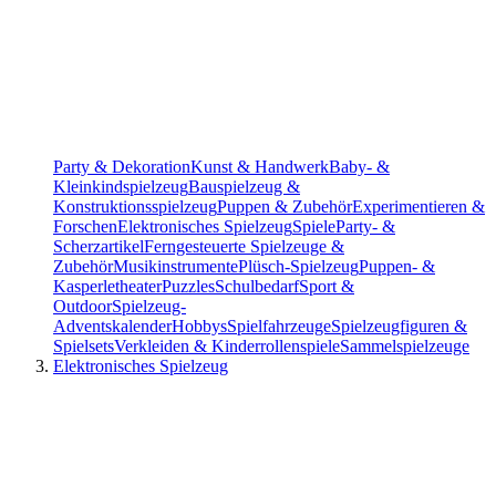
Party & Dekoration
Kunst & Handwerk
Baby- &
Kleinkindspielzeug
Bauspielzeug &
Konstruktionsspielzeug
Puppen & Zubehör
Experimentieren &
Forschen
Elektronisches Spielzeug
Spiele
Party- &
Scherzartikel
Ferngesteuerte Spielzeuge &
Zubehör
Musikinstrumente
Plüsch-Spielzeug
Puppen- &
Kasperletheater
Puzzles
Schulbedarf
Sport &
Outdoor
Spielzeug-
Adventskalender
Hobbys
Spielfahrzeuge
Spielzeugfiguren &
Spielsets
Verkleiden & Kinderrollenspiele
Sammelspielzeuge
Elektronisches Spielzeug