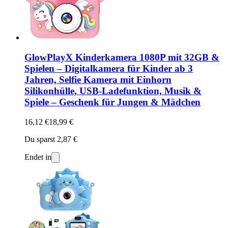
GlowPlayX Kinderkamera 1080P mit 32GB &
Spielen – Digitalkamera für Kinder ab 3
Jahren, Selfie Kamera mit Einhorn
Silikonhülle, USB-Ladefunktion, Musik &
Spiele – Geschenk für Jungen & Mädchen
16,12 €
18,99 €
Du sparst 2,87 €
Endet in