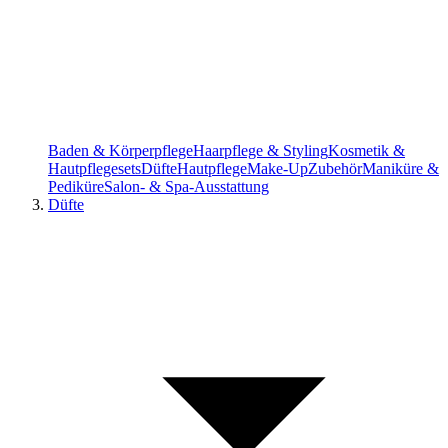
Baden & Körperpflege
Haarpflege & Styling
Kosmetik &
Hautpflegesets
Düfte
Hautpflege
Make-Up
Zubehör
Maniküre &
Pediküre
Salon- & Spa-Ausstattung
Düfte