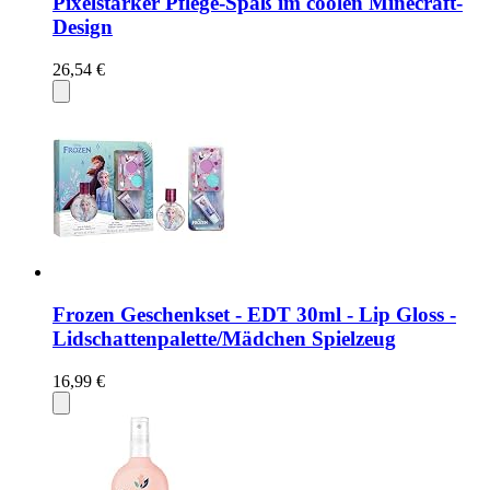
Pixelstarker Pflege-Spaß im coolen Minecraft-
Design
26,54 €
Frozen Geschenkset - EDT 30ml - Lip Gloss -
Lidschattenpalette/Mädchen Spielzeug
16,99 €