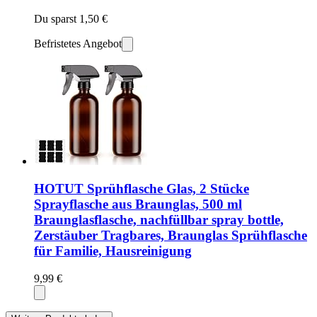
Du sparst 1,50 €
Befristetes Angebot
HOTUT Sprühflasche Glas, 2 Stücke
Sprayflasche aus Braunglas, 500 ml
Braunglasflasche, nachfüllbar spray bottle,
Zerstäuber Tragbares, Braunglas Sprühflasche
für Familie, Hausreinigung
9,99 €