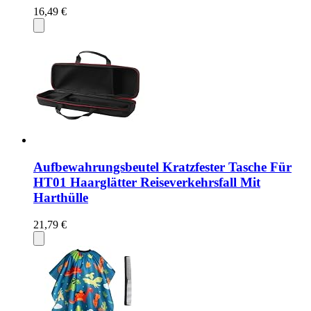
16,49 €
Aufbewahrungsbeutel Kratzfester Tasche Für
HT01 Haarglätter Reiseverkehrsfall Mit
Harthülle
21,79 €