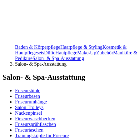
Baden & Körperpflege
Haarpflege & Styling
Kosmetik &
Hautpflegesets
Düfte
Hautpflege
Make-Up
Zubehör
Maniküre &
Pediküre
Salon- & Spa-Ausstattung
Salon- & Spa-Ausstattung
Salon- & Spa-Ausstattung
Friseurstühle
Friseurbesen
Friseurumhänge
Salon Trolleys
Nackenpinsel
Firseurwaschbecken
Friseursprühflaschen
Friseurtaschen
Trainingsköpfe für Friseure