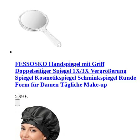
FESSOSKO Handspiegel mit Griff
Doppelseitiger Spiegel 1X/3X Vergrößerung
Spiegel Kosmetikspiegel Schminkspiegel Runde
Form für Damen Tägliche Make-up
5,99 €