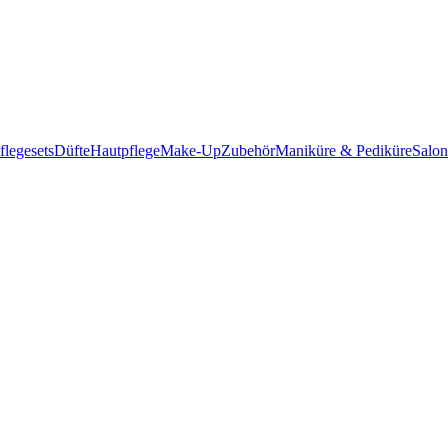
legesets
Düfte
Hautpflege
Make-Up
Zubehör
Maniküre & Pediküre
Salon