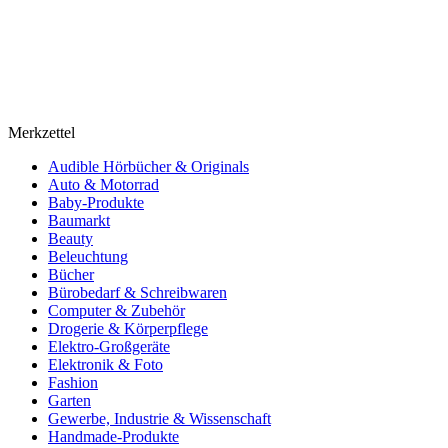
Merkzettel
Audible Hörbücher & Originals
Auto & Motorrad
Baby-Produkte
Baumarkt
Beauty
Beleuchtung
Bücher
Bürobedarf & Schreibwaren
Computer & Zubehör
Drogerie & Körperpflege
Elektro-Großgeräte
Elektronik & Foto
Fashion
Garten
Gewerbe, Industrie & Wissenschaft
Handmade-Produkte