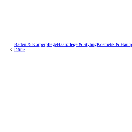
Baden & Körperpflege
Haarpflege & Styling
Kosmetik & Hautpf
Düfte