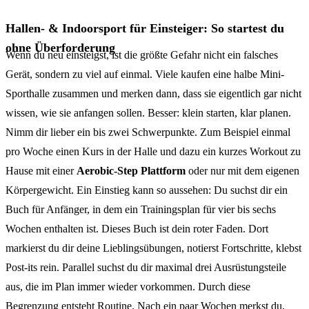
Hallen- & Indoorsport für Einsteiger: So startest du
ohne Überforderung
Wenn du neu einsteigst, ist die größte Gefahr nicht ein falsches
Gerät, sondern zu viel auf einmal. Viele kaufen eine halbe Mini-
Sporthalle zusammen und merken dann, dass sie eigentlich gar nicht
wissen, wie sie anfangen sollen. Besser: klein starten, klar planen.
Nimm dir lieber ein bis zwei Schwerpunkte. Zum Beispiel einmal
pro Woche einen Kurs in der Halle und dazu ein kurzes Workout zu
Hause mit einer
Aerobic-Step Plattform
oder nur mit dem eigenen
Körpergewicht. Ein Einstieg kann so aussehen: Du suchst dir ein
Buch für Anfänger, in dem ein Trainingsplan für vier bis sechs
Wochen enthalten ist. Dieses Buch ist dein roter Faden. Dort
markierst du dir deine Lieblingsübungen, notierst Fortschritte, klebst
Post-its rein. Parallel suchst du dir maximal drei Ausrüstungsteile
aus, die im Plan immer wieder vorkommen. Durch diese
Begrenzung entsteht Routine. Nach ein paar Wochen merkst du,