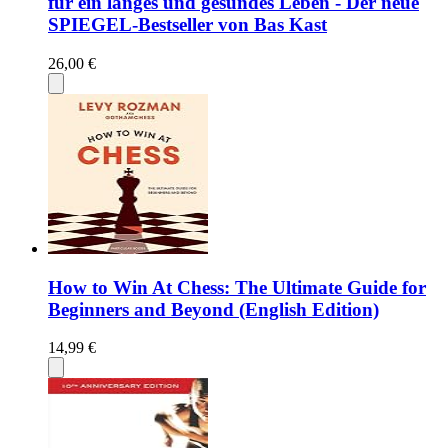
für ein langes und gesundes Leben - Der neue
SPIEGEL-Bestseller von Bas Kast
26,00 €
How to Win At Chess: The Ultimate Guide for
Beginners and Beyond (English Edition)
14,99 €