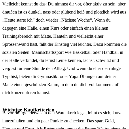
Vielleicht kennst du das: Du nimmst dir vor, öfter aktiv zu sein, aber
draußen ist es dunkel, nass oder glühend heiß und plötzlich wird aus
„Heute starte ich“ doch wieder „Nächste Woche“. Wenn du
dagegen eine Halle, einen Kurs oder einfach einen kleinen
Trainingsbereich mit Matte, Hanteln und vielleicht einer
Sprossenwand hast, fällt der Einstieg viel leichter. Dazu kommen die
sozialen Seiten. Mannschaftssport wie Basketball oder Handball in
der Halle verbindet, du lernst Leute kennen, lachst, schwitzt und
vergisst für eine Stunde den Alltag. Und wenn du eher der ruhige
Typ bist, bieten dir Gymnastik- oder Yoga-Übungen auf deiner
Matte einen geschützten Raum, in dem du dich vollkommen auf
dich konzentrieren kannst.
Wichtige Kaufkriterien
Bevor du irgendetwas in den Warenkorb legst, lohnt es sich, kurz
innezuhalten und ein paar Punkte zu checken. Das spart Geld,
Nerven und Frust. Als Erstes steht immer die Frage: Wo trainierst du