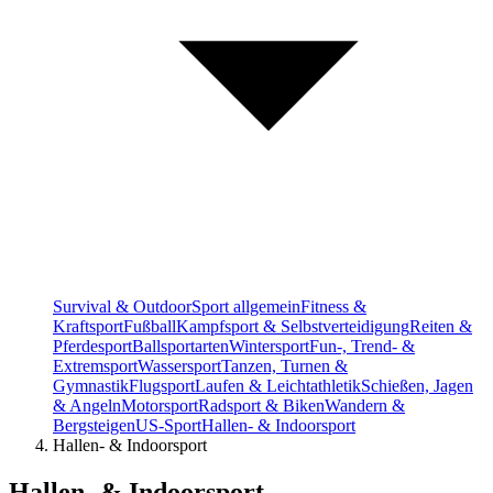
Survival & Outdoor
Sport allgemein
Fitness &
Kraftsport
Fußball
Kampfsport & Selbstverteidigung
Reiten &
Pferdesport
Ballsportarten
Wintersport
Fun-, Trend- &
Extremsport
Wassersport
Tanzen, Turnen &
Gymnastik
Flugsport
Laufen & Leichtathletik
Schießen, Jagen
& Angeln
Motorsport
Radsport & Biken
Wandern &
Bergsteigen
US-Sport
Hallen- & Indoorsport
Hallen- & Indoorsport
Hallen- & Indoorsport