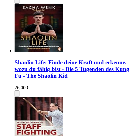
Shaolin Life: Finde deine Kraft und erkenne,
wozu du fähig bist - Die 5 Tugenden des Kung
Fu - The Shaolin Kid
26,00 €