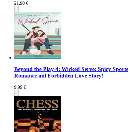
21,90 €
Beyond the Play 4: Wicked Serve: Spicy Sports
Romance mit Forbidden Love Story!
9,99 €