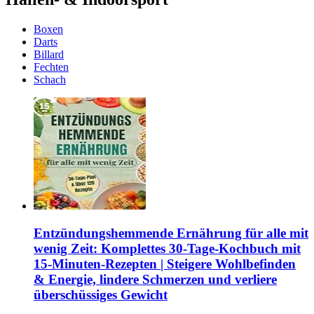
Boxen
Darts
Billard
Fechten
Schach
Entzündungshemmende Ernährung für alle mit
wenig Zeit: Komplettes 30-Tage-Kochbuch mit
15-Minuten-Rezepten | Steigere Wohlbefinden
& Energie, lindere Schmerzen und verliere
überschüssiges Gewicht