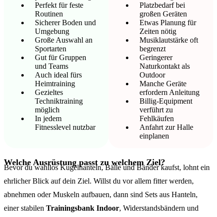
Perfekt für feste
Platzbedarf bei
Routinen
großen Geräten
Sicherer Boden und
Etwas Planung für
Umgebung
Zeiten nötig
Große Auswahl an
Musiklautstärke oft
Sportarten
begrenzt
Gut für Gruppen
Geringerer
und Teams
Naturkontakt als
Auch ideal fürs
Outdoor
Heimtraining
Manche Geräte
Gezieltes
erfordern Anleitung
Techniktraining
Billig-Equipment
möglich
verführt zu
In jedem
Fehlkäufen
Fitnesslevel nutzbar
Anfahrt zur Halle
einplanen
Welche Ausrüstung passt zu welchem Ziel?
Bevor du wahllos Kugelhanteln, Bälle und Bänder kaufst, lohnt ein
ehrlicher Blick auf dein Ziel. Willst du vor allem fitter werden,
abnehmen oder Muskeln aufbauen, dann sind Sets aus Hanteln,
einer stabilen
Trainingsbank Indoor
, Widerstandsbändern und