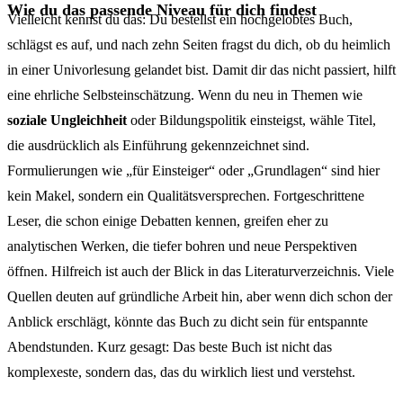
Wie du das passende Niveau für dich findest
Vielleicht kennst du das: Du bestellst ein hochgelobtes Buch,
schlägst es auf, und nach zehn Seiten fragst du dich, ob du heimlich
in einer Univorlesung gelandet bist. Damit dir das nicht passiert, hilft
eine ehrliche Selbsteinschätzung. Wenn du neu in Themen wie
soziale Ungleichheit
oder Bildungspolitik einsteigst, wähle Titel,
die ausdrücklich als Einführung gekennzeichnet sind.
Formulierungen wie „für Einsteiger“ oder „Grundlagen“ sind hier
kein Makel, sondern ein Qualitätsversprechen. Fortgeschrittene
Leser, die schon einige Debatten kennen, greifen eher zu
analytischen Werken, die tiefer bohren und neue Perspektiven
öffnen. Hilfreich ist auch der Blick in das Literaturverzeichnis. Viele
Quellen deuten auf gründliche Arbeit hin, aber wenn dich schon der
Anblick erschlägt, könnte das Buch zu dicht sein für entspannte
Abendstunden. Kurz gesagt: Das beste Buch ist nicht das
komplexeste, sondern das, das du wirklich liest und verstehst.