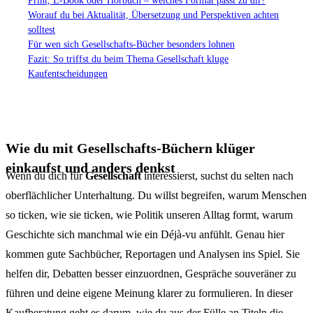
Print, E-Book oder Hörbuch – welches Format passt zu dir?
Worauf du bei Aktualität, Übersetzung und Perspektiven achten
solltest
Für wen sich Gesellschafts-Bücher besonders lohnen
Fazit: So triffst du beim Thema Gesellschaft kluge
Kaufentscheidungen
Wie du mit Gesellschafts-Büchern klüger
einkaufst und anders denkst
Wenn du dich für
Gesellschaft
interessierst, suchst du selten nach
oberflächlicher Unterhaltung. Du willst begreifen, warum Menschen
so ticken, wie sie ticken, wie Politik unseren Alltag formt, warum
Geschichte sich manchmal wie ein Déjà-vu anfühlt. Genau hier
kommen gute Sachbücher, Reportagen und Analysen ins Spiel. Sie
helfen dir, Debatten besser einzuordnen, Gespräche souveräner zu
führen und deine eigene Meinung klarer zu formulieren. In dieser
Kaufberatung geht es darum, wie du aus der Fülle an Titeln die