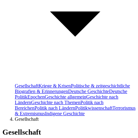
Gesellschaft
Kriege & Krisen
Politische & zeitgeschichtliche
Biografien & Erinnerungen
Deutsche Geschichte
Deutsche
Politik
Epochen
Geschichte allgemein
Geschichte nach
Ländern
Geschichte nach Themen
Politik nach
Bereichen
Politik nach Ländern
Politikwissenschaft
Terrorismus
& Extremismus
Indigene Geschichte
Gesellschaft
Gesellschaft