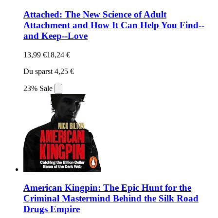
Attached: The New Science of Adult
Attachment and How It Can Help You Find--
and Keep--Love
13,99 €
18,24 €
Du sparst 4,25 €
23% Sale
American Kingpin: The Epic Hunt for the
Criminal Mastermind Behind the Silk Road
Drugs Empire