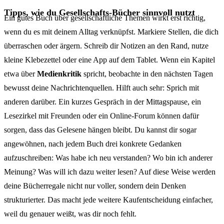
Tipps, wie du Gesellschafts-Bücher sinnvoll nutzt
Ein gutes Buch über gesellschaftliche Themen wirkt erst richtig,
wenn du es mit deinem Alltag verknüpfst. Markiere Stellen, die dich
überraschen oder ärgern. Schreib dir Notizen an den Rand, nutze
kleine Klebezettel oder eine App auf dem Tablet. Wenn ein Kapitel
etwa über
Medienkritik
spricht, beobachte in den nächsten Tagen
bewusst deine Nachrichtenquellen. Hilft auch sehr: Sprich mit
anderen darüber. Ein kurzes Gespräch in der Mittagspause, ein
Lesezirkel mit Freunden oder ein Online-Forum können dafür
sorgen, dass das Gelesene hängen bleibt. Du kannst dir sogar
angewöhnen, nach jedem Buch drei konkrete Gedanken
aufzuschreiben: Was habe ich neu verstanden? Wo bin ich anderer
Meinung? Was will ich dazu weiter lesen? Auf diese Weise werden
deine Bücherregale nicht nur voller, sondern dein Denken
strukturierter. Das macht jede weitere Kaufentscheidung einfacher,
weil du genauer weißt, was dir noch fehlt.