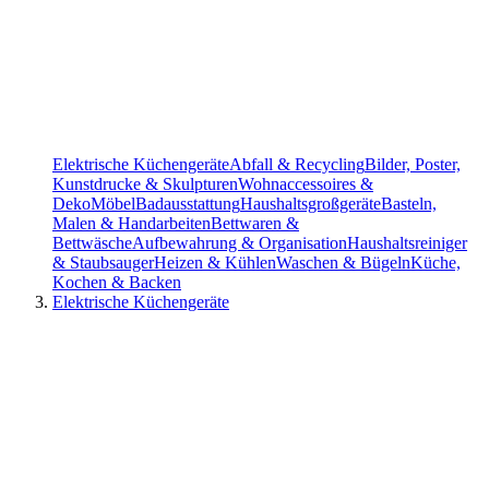
Elektrische Küchengeräte
Abfall & Recycling
Bilder, Poster,
Kunstdrucke & Skulpturen
Wohnaccessoires &
Deko
Möbel
Badausstattung
Haushaltsgroßgeräte
Basteln,
Malen & Handarbeiten
Bettwaren &
Bettwäsche
Aufbewahrung & Organisation
Haushaltsreiniger
& Staubsauger
Heizen & Kühlen
Waschen & Bügeln
Küche,
Kochen & Backen
Elektrische Küchengeräte