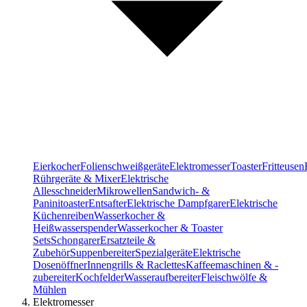
Eierkocher
Folienschweißgeräte
Elektromesser
Toaster
Fritteusen
Rührgeräte & Mixer
Elektrische
Allesschneider
Mikrowellen
Sandwich- &
Paninitoaster
Entsafter
Elektrische Dampfgarer
Elektrische
Küchenreiben
Wasserkocher &
Heißwasserspender
Wasserkocher & Toaster
Sets
Schongarer
Ersatzteile &
Zubehör
Suppenbereiter
Spezialgeräte
Elektrische
Dosenöffner
Innengrills & Raclettes
Kaffeemaschinen & -
zubereiter
Kochfelder
Wasseraufbereiter
Fleischwölfe &
Mühlen
Elektromesser