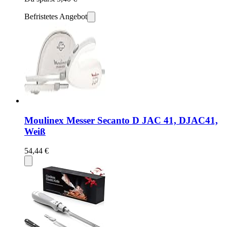
Befristetes Angebot
Moulinex Messer Secanto D JAC 41, DJAC41,
Weiß
54,44 €