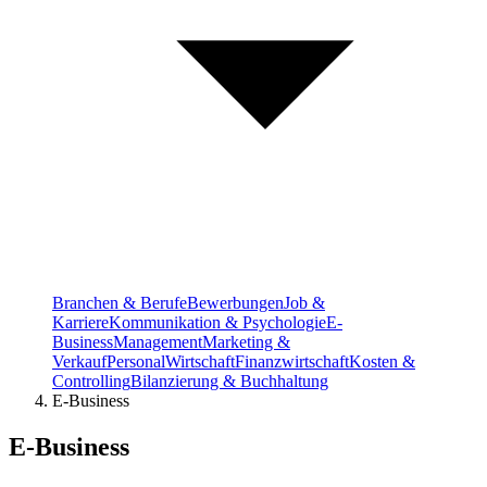
Branchen & Berufe
Bewerbungen
Job &
Karriere
Kommunikation & Psychologie
E-
Business
Management
Marketing &
Verkauf
Personal
Wirtschaft
Finanzwirtschaft
Kosten &
Controlling
Bilanzierung & Buchhaltung
E-Business
E-Business