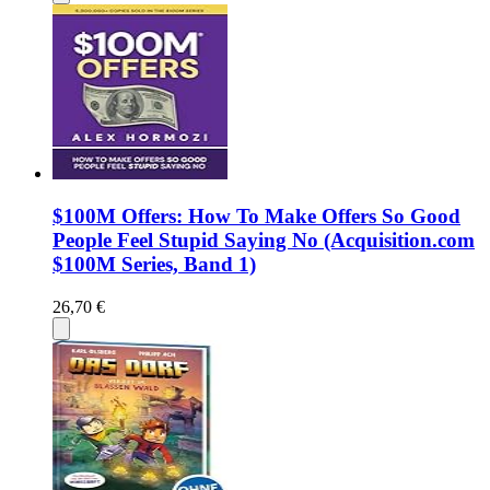
$100M Offers: How To Make Offers So Good
People Feel Stupid Saying No (Acquisition.com
$100M Series, Band 1)
26,70 €