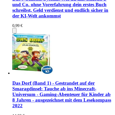
und Co. ohne Vorerfahrung dein erstes Buch
schreibst, Geld verdienst und endlich sicher in
der KI-Welt ankommst
0,99 €
Das Dorf (Band 1) - Gestrandet auf der
Smaragdinsel: Tauche ab ins Minecraft-
Universum - Gaming-Abenteuer für Kinder ab
8 Jahren - ausgezeichnet mit dem Lesekompass
2022