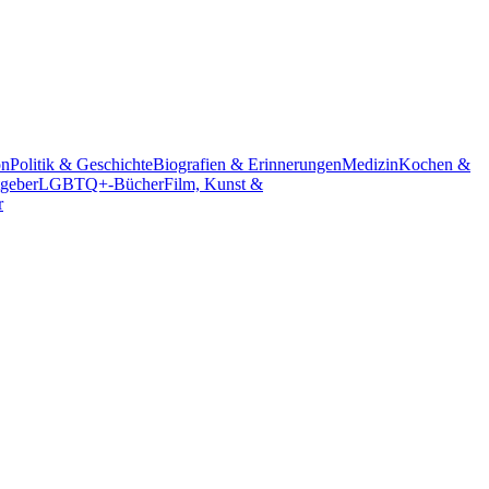
on
Politik & Geschichte
Biografien & Erinnerungen
Medizin
Kochen &
geber
LGBTQ+-Bücher
Film, Kunst &
r