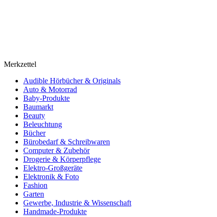
Merkzettel
Audible Hörbücher & Originals
Auto & Motorrad
Baby-Produkte
Baumarkt
Beauty
Beleuchtung
Bücher
Bürobedarf & Schreibwaren
Computer & Zubehör
Drogerie & Körperpflege
Elektro-Großgeräte
Elektronik & Foto
Fashion
Garten
Gewerbe, Industrie & Wissenschaft
Handmade-Produkte