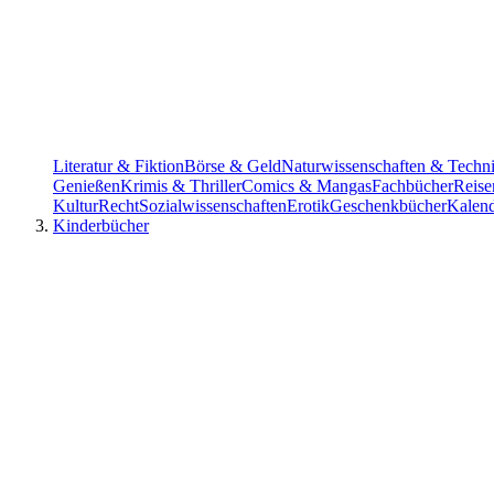
Literatur & Fiktion
Börse & Geld
Naturwissenschaften & Techn
Genießen
Krimis & Thriller
Comics & Mangas
Fachbücher
Reise
Kultur
Recht
Sozialwissenschaften
Erotik
Geschenkbücher
Kalen
Kinderbücher