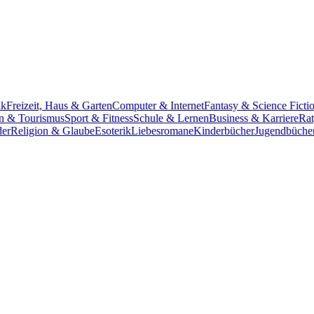
ik
Freizeit, Haus & Garten
Computer & Internet
Fantasy & Science Ficti
n & Tourismus
Sport & Fitness
Schule & Lernen
Business & Karriere
Rat
der
Religion & Glaube
Esoterik
Liebesromane
Kinderbücher
Jugendbüche